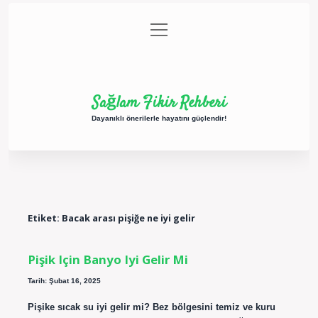
menüyü
Anasayfa
Gizlilik Politikası
Yasal Uyarı
aç
Hakkımızda
Sağlam Fikir Rehberi
Dayanıklı önerilerle hayatını güçlendir!
Etiket:
Bacak arası pişiğe ne iyi gelir
Pişik Için Banyo Iyi Gelir Mi
Tarih: Şubat 16, 2025
Pişike sıcak su iyi gelir mi? Bez bölgesini temiz ve kuru