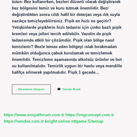
tutun: Bez kullanırken, bezleri düzenli olarak değiştirerek
bez bölgesini temiz ve kuru tutmak önemlidir. Bezi
değiştirdikten sonra cildi hafif bir deterjan veya ılık suyla
nazikçe temizleyebilirsiniz. Pişik en hızlı ne geçirir?
Yetişkinlerde pişiklerin hızlı tedavisi için çinko bazlı pişik
kremleri veya jelleri tercih edilebilir. Vazelin de pişik
tedavisinde etkili bir çözümdür. Pişik olan bölge nasıl
temizlenir? Bezle temas eden bölgeyi ıslak bırakmadan
mümkün olduğunca çabuk kurulamak ve temizlemek
önemlidir. Temizleme aşamasında alkolsüz ürünler ve bol
su kullanılmalıdır. Temizlik uygun bir havlu veya mendille
hafifçe silinerek yapılmalıdır. Pişik 1 gecede…
Pişik
Devamını okuyun
Yorum Bırak
Için
Banyo
Iyi
Gelir
Mi
https://www.sosyalforum.com.tr
https://vogconcept.com.tr
https://vendex.com.tr
knight online
nttgame
Sitemap