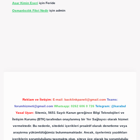
Asar Kimin Eseri
için
Feride
Osmanlıcılık Fikri Nedir
için
admin
pergir.net/
Reklam ve İletişim:
E-mail:
backlinkpaneli@gmail.com
Teams:
forumhizmeti@gmail.com
Whatsapp: 0262 606 0 726
Telegram: @karabul
Yasal Uyarı:
Sitemiz, 5651 Sayılı Kanun gereğince Bilgi Teknolojileri ve
İletişim Kurumu (BTK) tarafından onaylanmış bir Yer Sağlayıcı olarak hizmet
vermektedir. Bu nedenle, sitedeki içerikleri proaktif olarak denetleme veya
araştırma yükümlülüğümüz bulunmamaktadır. Ancak, üyelerimiz yazdıkları
içeriklerin sorumluluğunu taşımakta olup, siteye üye olarak bu sorumluluğu