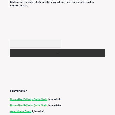
bildirmeniz halinde, ilgili içerikler yasal süre içerisinde sitemizden
kaldırılacaktır.
Arama
Son yorumlar
Normalize Edilmiş Çelik Nedir
için
admin
Normalize Edilmiş Çelik Nedir
için
Yörük
Asar Kimin Eseri
için
admin