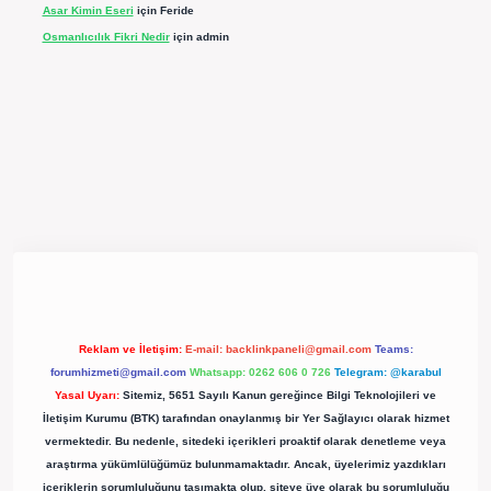
Asar Kimin Eseri
için
Feride
Osmanlıcılık Fikri Nedir
için
admin
pergir.net/
Reklam ve İletişim:
E-mail:
backlinkpaneli@gmail.com
Teams:
forumhizmeti@gmail.com
Whatsapp: 0262 606 0 726
Telegram: @karabul
Yasal Uyarı:
Sitemiz, 5651 Sayılı Kanun gereğince Bilgi Teknolojileri ve
İletişim Kurumu (BTK) tarafından onaylanmış bir Yer Sağlayıcı olarak hizmet
vermektedir. Bu nedenle, sitedeki içerikleri proaktif olarak denetleme veya
araştırma yükümlülüğümüz bulunmamaktadır. Ancak, üyelerimiz yazdıkları
içeriklerin sorumluluğunu taşımakta olup, siteye üye olarak bu sorumluluğu