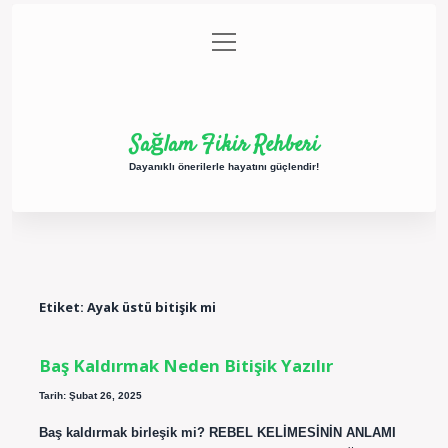
menüyü
Anasayfa
Gizlilik Politikası
Yasal Uyarı
aç
Hakkımızda
Sağlam Fikir Rehberi
Dayanıklı önerilerle hayatını güçlendir!
Etiket:
Ayak üstü bitişik mi
Baş Kaldırmak Neden Bitişik Yazılır
Tarih: Şubat 26, 2025
Baş kaldırmak birleşik mi? REBEL KELİMESİNİN ANLAMI