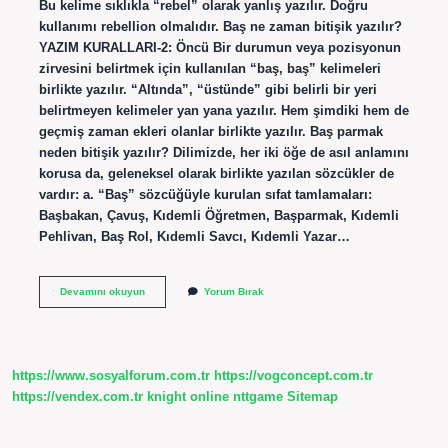
Bu kelime sıklıkla “rebel” olarak yanlış yazılır. Doğru
kullanımı rebellion olmalıdır. Baş ne zaman bitişik yazılır?
YAZIM KURALLARI-2: Öncü Bir durumun veya pozisyonun
zirvesini belirtmek için kullanılan “baş, baş” kelimeleri
birlikte yazılır. “Altında”, “üstünde” gibi belirli bir yeri
belirtmeyen kelimeler yan yana yazılır. Hem şimdiki hem de
geçmiş zaman ekleri olanlar birlikte yazılır. Baş parmak
neden bitişik yazılır? Dilimizde, her iki öğe de asıl anlamını
korusa da, geleneksel olarak birlikte yazılan sözcükler de
vardır: a. “Baş” sözcüğüyle kurulan sıfat tamlamaları:
Başbakan, Çavuş, Kıdemli Öğretmen, Başparmak, Kıdemli
Pehlivan, Baş Rol, Kıdemli Savcı, Kıdemli Yazar…
Baş
Devamını okuyun
Yorum Bırak
Kaldırmak
Neden
Bitişik
Yazılır
https://www.sosyalforum.com.tr
https://vogconcept.com.tr
https://vendex.com.tr
knight online
nttgame
Sitemap