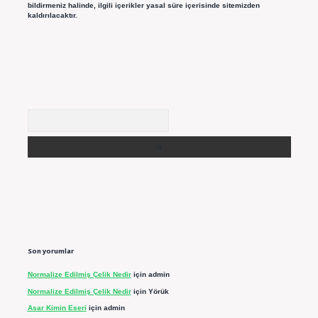
bildirmeniz halinde, ilgili içerikler yasal süre içerisinde sitemizden
kaldırılacaktır.
Arama
Son yorumlar
Normalize Edilmiş Çelik Nedir
için
admin
Normalize Edilmiş Çelik Nedir
için
Yörük
Asar Kimin Eseri
için
admin