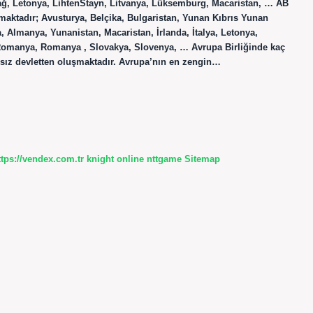
Karadağ, Letonya, LihtenStayn, Litvanya, Lüksemburg, Macaristan, … AB
şmaktadır; Avusturya, Belçika, Bulgaristan, Yunan Kıbrıs Yunan
 Almanya, Yunanistan, Macaristan, İrlanda, İtalya, Letonya,
 Romanya, Romanya , Slovakya, Slovenya, … Avrupa Birliğinde kaç
ımsız devletten oluşmaktadır. Avrupa’nın en zengin…
ttps://vendex.com.tr
knight online
nttgame
Sitemap