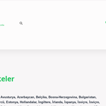
ızda
keler
 Avusturya, Azerbaycan, Belçika, Bosna-Herzegovina, Bulgaristan,
, Estonya, Hollandalar, İngiltere, İrlanda, İspanya, İsviçre, İsviçre,