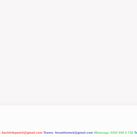
l:
backlinkpaneli@gmail.com
Teams:
forumhizmeti@gmail.com
Whatsapp: 0262 606 0 726
T