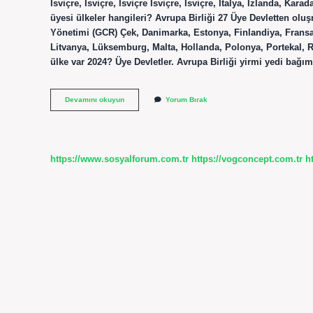
İsviçre, İsviçre, İsviçre İsviçre, İsviçre, İtalya, İzlanda, 
üyesi ülkeler hangileri? Avrupa Birliği 27 Üye Devletten olu
Yönetimi (GCR) Çek, Danimarka, Estonya, Finlandiya, Fransa,
Litvanya, Lüksemburg, Malta, Hollanda, Polonya, Portekal,
ülke var 2024? Üye Devletler. Avrupa Birliği yirmi yedi bağ
Avrupa
Devamını okuyun
Yorum Bırak
Ulkeleri
Hangi
Ülkeler
https://www.sosyalforum.com.tr
https://vogconcept.com.tr
h