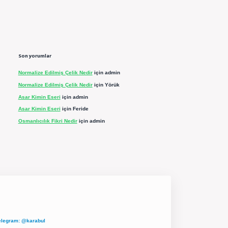
Son yorumlar
Normalize Edilmiş Çelik Nedir
için
admin
Normalize Edilmiş Çelik Nedir
için
Yörük
Asar Kimin Eseri
için
admin
Asar Kimin Eseri
için
Feride
Osmanlıcılık Fikri Nedir
için
admin
elegram: @karabul