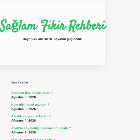
Sağlam Fikir Rehberi
Dayanıklı önerilerle hayatını güçlendir!
Sidebar
ilbet yeni giriş
betexper güncel giriş
https://betexpergir.net/
Son Yazılar
Coragen ilaç ne işe yarar ?
Ağustos 6, 2026
Kum gibi hangi makam ?
Ağustos 6, 2026
Avcılık vergisi ne kadar ?
Ağustos 4, 2026
Allah’ın sevmediği hayvan ismi nedir ?
Ağustos 3, 2026
868 veya 869 barkod nedir ?