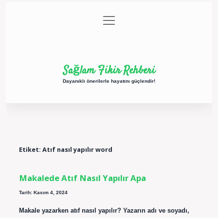
menüyü
Anasayfa
Gizlilik Politikası
Yasal Uyarı
aç
Hakkımızda
Sağlam Fikir Rehberi
Dayanıklı önerilerle hayatını güçlendir!
Etiket:
Atıf nasıl yapılır word
Makalede Atıf Nasıl Yapılır Apa
Tarih: Kasım 4, 2024
Makale yazarken atıf nasıl yapılır? Yazarın adı ve soyadı,