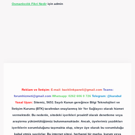
Osmanlıcılık Fikri Nedir
için
admin
pergir.net/
Reklam ve İletişim:
E-mail:
backlinkpaneli@gmail.com
Teams:
forumhizmeti@gmail.com
Whatsapp: 0262 606 0 726
Telegram: @karabul
Yasal Uyarı:
Sitemiz, 5651 Sayılı Kanun gereğince Bilgi Teknolojileri ve
İletişim Kurumu (BTK) tarafından onaylanmış bir Yer Sağlayıcı olarak hizmet
vermektedir. Bu nedenle, sitedeki içerikleri proaktif olarak denetleme veya
araştırma yükümlülüğümüz bulunmamaktadır. Ancak, üyelerimiz yazdıkları
içeriklerin sorumluluğunu taşımakta olup, siteye üye olarak bu sorumluluğu
kabul etmiş sayılırlar. Bu internet sitesi, herhangi bir marka, kurum veya