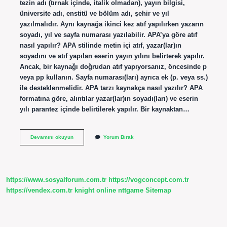
tezin adı (tırnak içinde, italik olmadan), yayın bilgisi,
üniversite adı, enstitü ve bölüm adı, şehir ve yıl
yazılmalıdır. Aynı kaynağa ikinci kez atıf yapılırken yazarın
soyadı, yıl ve sayfa numarası yazılabilir. APA’ya göre atıf
nasıl yapılır? APA stilinde metin içi atıf, yazar(lar)ın
soyadını ve atıf yapılan eserin yayın yılını belirterek yapılır.
Ancak, bir kaynağı doğrudan atıf yapıyorsanız, öncesinde p
veya pp kullanın. Sayfa numarası(ları) ayrıca ek (p. veya ss.)
ile desteklenmelidir. APA tarzı kaynakça nasıl yazılır? APA
formatına göre, alıntılar yazar(lar)ın soyadı(ları) ve eserin
yılı parantez içinde belirtilerek yapılır. Bir kaynaktan…
Makalede
Devamını okuyun
Yorum Bırak
Atıf
Nasıl
Yapılır
Apa
https://www.sosyalforum.com.tr
https://vogconcept.com.tr
https://vendex.com.tr
knight online
nttgame
Sitemap