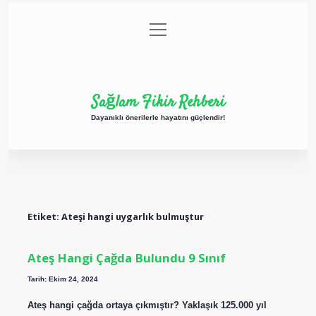
menüyü
Anasayfa
Gizlilik Politikası
Yasal Uyarı
aç
Hakkımızda
Sağlam Fikir Rehberi
Dayanıklı önerilerle hayatını güçlendir!
Etiket:
Ateşi hangi uygarlık bulmuştur
Ateş Hangi Çağda Bulundu 9 Sınıf
Tarih: Ekim 24, 2024
Ateş hangi çağda ortaya çıkmıştır? Yaklaşık 125.000 yıl