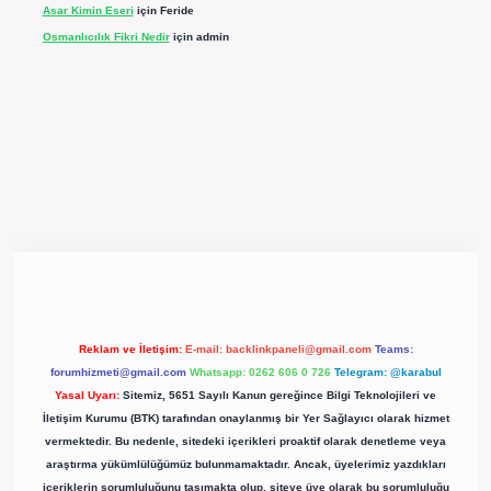
Asar Kimin Eseri
için
Feride
Osmanlıcılık Fikri Nedir
için
admin
texper güncel giriş
https://betexpergir.net/
Reklam ve İletişim:
E-mail:
backlinkpaneli@gmail.com
Teams:
forumhizmeti@gmail.com
Whatsapp: 0262 606 0 726
Telegram: @karabul
Yasal Uyarı:
Sitemiz, 5651 Sayılı Kanun gereğince Bilgi Teknolojileri ve
İletişim Kurumu (BTK) tarafından onaylanmış bir Yer Sağlayıcı olarak hizmet
vermektedir. Bu nedenle, sitedeki içerikleri proaktif olarak denetleme veya
araştırma yükümlülüğümüz bulunmamaktadır. Ancak, üyelerimiz yazdıkları
içeriklerin sorumluluğunu taşımakta olup, siteye üye olarak bu sorumluluğu