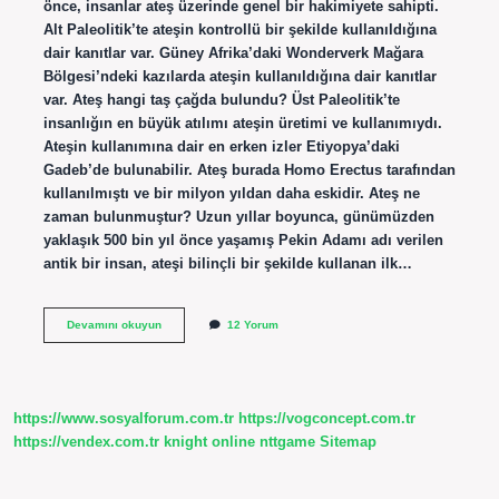
önce, insanlar ateş üzerinde genel bir hakimiyete sahipti.
Alt Paleolitik’te ateşin kontrollü bir şekilde kullanıldığına
dair kanıtlar var. Güney Afrika’daki Wonderverk Mağara
Bölgesi’ndeki kazılarda ateşin kullanıldığına dair kanıtlar
var. Ateş hangi taş çağda bulundu? Üst Paleolitik’te
insanlığın en büyük atılımı ateşin üretimi ve kullanımıydı.
Ateşin kullanımına dair en erken izler Etiyopya’daki
Gadeb’de bulunabilir. Ateş burada Homo Erectus tarafından
kullanılmıştı ve bir milyon yıldan daha eskidir. Ateş ne
zaman bulunmuştur? Uzun yıllar boyunca, günümüzden
yaklaşık 500 bin yıl önce yaşamış Pekin Adamı adı verilen
antik bir insan, ateşi bilinçli bir şekilde kullanan ilk…
Ateş
Devamını okuyun
12 Yorum
Hangi
Çağda
Bulundu
9
Sınıf
https://www.sosyalforum.com.tr
https://vogconcept.com.tr
https://vendex.com.tr
knight online
nttgame
Sitemap