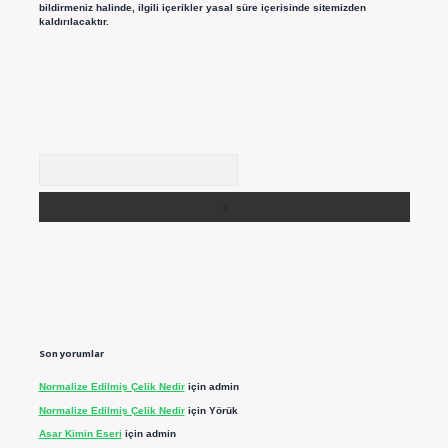
bildirmeniz halinde, ilgili içerikler yasal süre içerisinde sitemizden
kaldırılacaktır.
Arama
Son yorumlar
Normalize Edilmiş Çelik Nedir
için
admin
Normalize Edilmiş Çelik Nedir
için
Yörük
Asar Kimin Eseri
için
admin