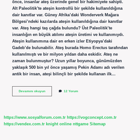
önce, insanlar ateş üzerinde genel bir hakimiyete sahipti.
Alt Paleolitik’te ateşin kontrollü bir şekilde kullanıldığına
dair kanıtlar var. Güney Afrika’daki Wonderverk Mağara
Bölgesi’ndeki kazılarda ateşin kullanıldığına dair kanıtlar
var. Ateş hangi taş çağda bulundu? Üst Paleolitik’te
insanlığın en büyük atılımı ateşin üretimi ve kullanımıydı.
Ateşin kullanımına dair en erken izler Etiyopya’daki
Gadeb’de bulunabilir. Ateş burada Homo Erectus tarafından
kullanılmıştı ve bir milyon yıldan daha eskidir. Ateş ne
zaman bulunmuştur? Uzun yıllar boyunca, günümüzden
yaklaşık 500 bin yıl önce yaşamış Pekin Adamı adı verilen
antik bir insan, ateşi bilinçli bir şekilde kullanan ilk…
Ateş
Devamını okuyun
12 Yorum
Hangi
Çağda
Bulundu
9
Sınıf
https://www.sosyalforum.com.tr
https://vogconcept.com.tr
https://vendex.com.tr
knight online
nttgame
Sitemap