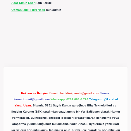
Asar Kimin Eseri
için
Feride
Osmanlıcılık Fikri Nedir
için
admin
pergir.net/
Reklam ve İletişim:
E-mail:
backlinkpaneli@gmail.com
Teams:
forumhizmeti@gmail.com
Whatsapp: 0262 606 0 726
Telegram: @karabul
Yasal Uyarı:
Sitemiz, 5651 Sayılı Kanun gereğince Bilgi Teknolojileri ve
İletişim Kurumu (BTK) tarafından onaylanmış bir Yer Sağlayıcı olarak hizmet
vermektedir. Bu nedenle, sitedeki içerikleri proaktif olarak denetleme veya
araştırma yükümlülüğümüz bulunmamaktadır. Ancak, üyelerimiz yazdıkları
içeriklerin sorumluluğunu taşımakta olup, siteye üye olarak bu sorumluluğu