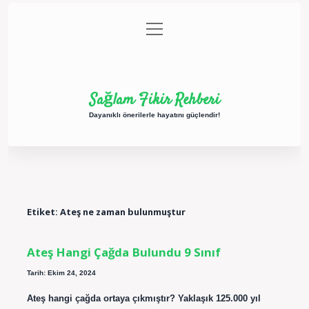
menüyü
Anasayfa
Gizlilik Politikası
Yasal Uyarı
aç
Hakkımızda
Sağlam Fikir Rehberi
Dayanıklı önerilerle hayatını güçlendir!
Etiket:
Ateş ne zaman bulunmuştur
Ateş Hangi Çağda Bulundu 9 Sınıf
Tarih: Ekim 24, 2024
Ateş hangi çağda ortaya çıkmıştır? Yaklaşık 125.000 yıl