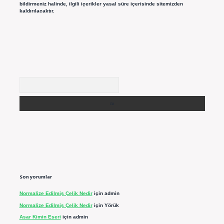
bildirmeniz halinde, ilgili içerikler yasal süre içerisinde sitemizden
kaldırılacaktır.
Arama
Son yorumlar
Normalize Edilmiş Çelik Nedir
için
admin
Normalize Edilmiş Çelik Nedir
için
Yörük
Asar Kimin Eseri
için
admin