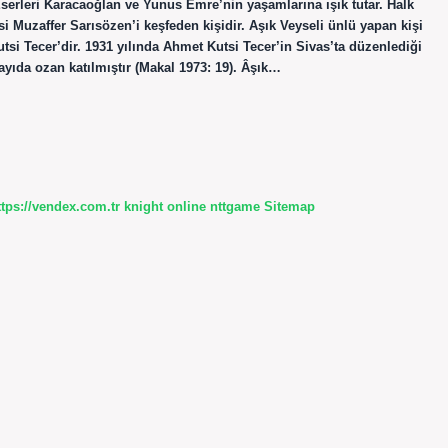
 Eserleri Karacaoğlan ve Yunus Emre’nin yaşamlarına ışık tutar. Halk
si Muzaffer Sarısözen’i keşfeden kişidir. Aşık Veyseli ünlü yapan kişi
tsi Tecer’dir. 1931 yılında Ahmet Kutsi Tecer’in Sivas’ta düzenlediği
ayıda ozan katılmıştır (Makal 1973: 19). Âşık…
ttps://vendex.com.tr
knight online
nttgame
Sitemap