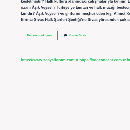
keşfetmiştir? Halk kültürü alanındaki çalışmalarıyla tanınır.
ozanı Âşık Veysel’i Türkiye’ye tanıtan ve halk müziği besteci
kimdir? Âşık Veysel’i ve şiirlerini meşhur eden kişi Ahmet Ku
Birinci Sivas Halk Şairleri Şenliği’ne Sivas yöresinden çok s
Âşık
Devamını okuyun
Yorum Bırak
Veysel
Kim
Tarafından
Keşfedilmiştir
https://www.sosyalforum.com.tr
https://vogconcept.com.tr
h