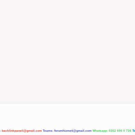
l:
backlinkpaneli@gmail.com
Teams:
forumhizmeti@gmail.com
Whatsapp: 0262 606 0 726
T