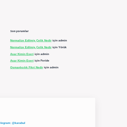
Son yorumlar
Normalize Edilmiş Çelik Nedir
için
admin
Normalize Edilmiş Çelik Nedir
için
Yörük
Asar Kimin Eseri
için
admin
Asar Kimin Eseri
için
Feride
Osmanlıcılık Fikri Nedir
için
admin
elegram: @karabul