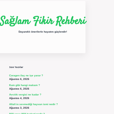
Sağlam Fikir Rehberi
Dayanıklı önerilerle hayatını güçlendir!
Sidebar
ilbet yeni giriş
betexper güncel giriş
https://betexpergir.net/
Son Yazılar
Coragen ilaç ne işe yarar ?
Ağustos 6, 2026
Kum gibi hangi makam ?
Ağustos 6, 2026
Avcılık vergisi ne kadar ?
Ağustos 4, 2026
Allah’ın sevmediği hayvan ismi nedir ?
Ağustos 3, 2026
868 veya 869 barkod nedir ?