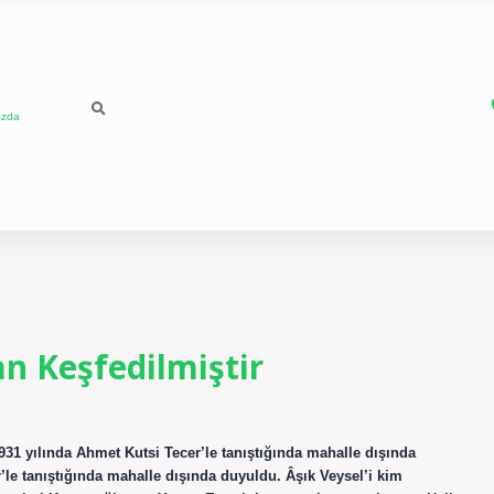
ızda
n Keşfedilmiştir
1931 yılında Ahmet Kutsi Tecer’le tanıştığında mahalle dışında
r’le tanıştığında mahalle dışında duyuldu. Âşık Veysel’i kim