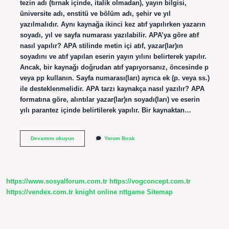
tezin adı (tırnak içinde, italik olmadan), yayın bilgisi,
üniversite adı, enstitü ve bölüm adı, şehir ve yıl
yazılmalıdır. Aynı kaynağa ikinci kez atıf yapılırken yazarın
soyadı, yıl ve sayfa numarası yazılabilir. APA’ya göre atıf
nasıl yapılır? APA stilinde metin içi atıf, yazar(lar)ın
soyadını ve atıf yapılan eserin yayın yılını belirterek yapılır.
Ancak, bir kaynağı doğrudan atıf yapıyorsanız, öncesinde p
veya pp kullanın. Sayfa numarası(ları) ayrıca ek (p. veya ss.)
ile desteklenmelidir. APA tarzı kaynakça nasıl yazılır? APA
formatına göre, alıntılar yazar(lar)ın soyadı(ları) ve eserin
yılı parantez içinde belirtilerek yapılır. Bir kaynaktan…
Makalede
Devamını okuyun
Yorum Bırak
Atıf
Nasıl
Yapılır
Apa
https://www.sosyalforum.com.tr
https://vogconcept.com.tr
https://vendex.com.tr
knight online
nttgame
Sitemap