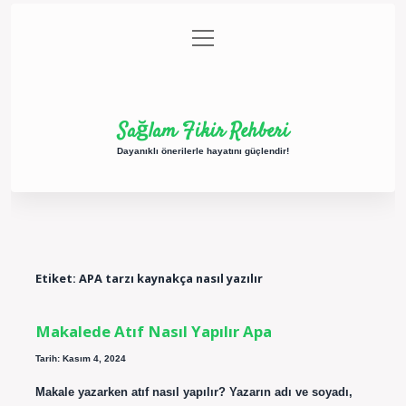
menüyü
Anasayfa
Gizlilik Politikası
Yasal Uyarı
aç
Hakkımızda
Sağlam Fikir Rehberi
Dayanıklı önerilerle hayatını güçlendir!
Etiket:
APA tarzı kaynakça nasıl yazılır
Makalede Atıf Nasıl Yapılır Apa
Tarih: Kasım 4, 2024
Makale yazarken atıf nasıl yapılır? Yazarın adı ve soyadı,