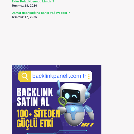
Zafer Polat Koyuncu kimdir ?
Temmuz 18, 2026
Damar tıkanıklığına hangi yağ iyi gelir ?
Temmuz 17, 2026