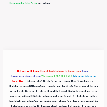
Osmanlıcılık Fikri Nedir
için
admin
://betexpergir.net/
Reklam ve İletişim:
E-mail:
backlinkpaneli@gmail.com
Teams:
forumhizmeti@gmail.com
Whatsapp: 0262 606 0 726
Telegram: @karabul
Yasal Uyarı:
Sitemiz, 5651 Sayılı Kanun gereğince Bilgi Teknolojileri ve
İletişim Kurumu (BTK) tarafından onaylanmış bir Yer Sağlayıcı olarak hizmet
vermektedir. Bu nedenle, sitedeki içerikleri proaktif olarak denetleme veya
araştırma yükümlülüğümüz bulunmamaktadır. Ancak, üyelerimiz yazdıkları
içeriklerin sorumluluğunu taşımakta olup, siteye üye olarak bu sorumluluğu
kabul etmiş sayılırlar. Bu internet sitesi, herhangi bir marka, kurum veya