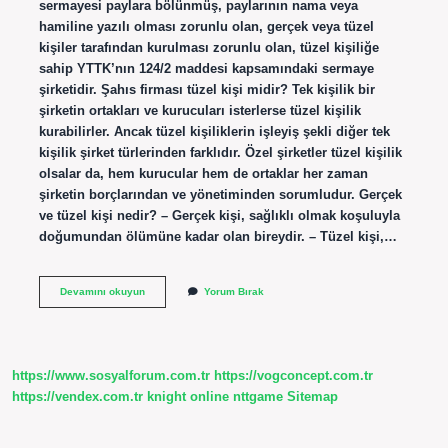
sermayesi paylara bölünmüş, paylarının nama veya
hamiline yazılı olması zorunlu olan, gerçek veya tüzel
kişiler tarafından kurulması zorunlu olan, tüzel kişiliğe
sahip YTTK’nın 124/2 maddesi kapsamındaki sermaye
şirketidir. Şahıs firması tüzel kişi midir? Tek kişilik bir
şirketin ortakları ve kurucuları isterlerse tüzel kişilik
kurabilirler. Ancak tüzel kişiliklerin işleyiş şekli diğer tek
kişilik şirket türlerinden farklıdır. Özel şirketler tüzel kişilik
olsalar da, hem kurucular hem de ortaklar her zaman
şirketin borçlarından ve yönetiminden sorumludur. Gerçek
ve tüzel kişi nedir? – Gerçek kişi, sağlıklı olmak koşuluyla
doğumundan ölümüne kadar olan bireydir. – Tüzel kişi,…
Anonim
Devamını okuyun
Yorum Bırak
Şirketi
Tüzel
Mi
Gerçek
Mi
https://www.sosyalforum.com.tr
https://vogconcept.com.tr
https://vendex.com.tr
knight online
nttgame
Sitemap