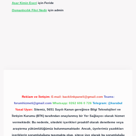
Asar Kimin Eseri
için
Feride
Osmanlıcılık Fikri Nedir
için
admin
ergir.net/
Reklam ve İletişim:
E-mail:
backlinkpaneli@gmail.com
Teams:
forumhizmeti@gmail.com
Whatsapp: 0262 606 0 726
Telegram: @karabul
Yasal Uyarı:
Sitemiz, 5651 Sayılı Kanun gereğince Bilgi Teknolojileri ve
İletişim Kurumu (BTK) tarafından onaylanmış bir Yer Sağlayıcı olarak hizmet
vermektedir. Bu nedenle, sitedeki içerikleri proaktif olarak denetleme veya
araştırma yükümlülüğümüz bulunmamaktadır. Ancak, üyelerimiz yazdıkları
içeriklerin sorumluluğunu taşımakta olup, siteye üye olarak bu sorumluluğu