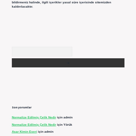
bildirmeniz halinde, ilgili içerikler yasal süre içerisinde sitemizden
kaldırılacaktır.
Arama
Son yorumlar
Normalize Edilmiş Çelik Nedir
için
admin
Normalize Edilmiş Çelik Nedir
için
Yörük
Asar Kimin Eseri
için
admin