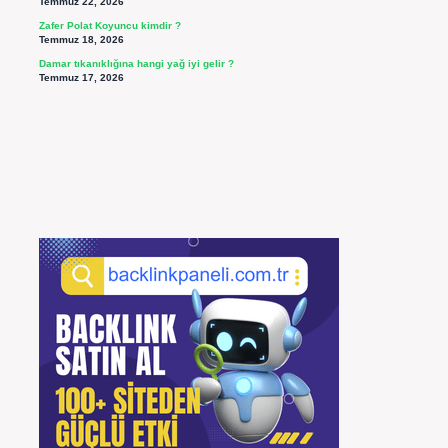
Temmuz 22, 2026
Zafer Polat Koyuncu kimdir ?
Temmuz 18, 2026
Damar tıkanıklığına hangi yağ iyi gelir ?
Temmuz 17, 2026