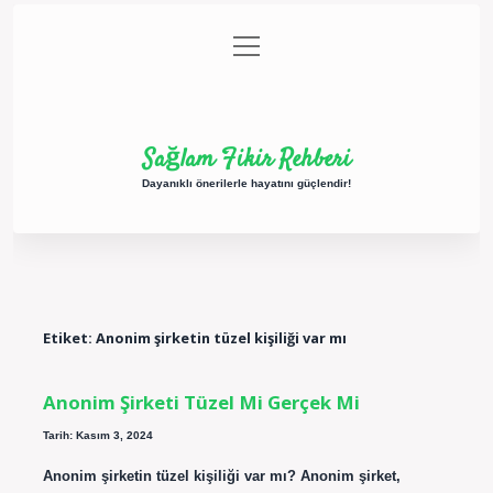
menüyü
Anasayfa
Gizlilik Politikası
Yasal Uyarı
aç
Hakkımızda
Sağlam Fikir Rehberi
Dayanıklı önerilerle hayatını güçlendir!
Etiket:
Anonim şirketin tüzel kişiliği var mı
Anonim Şirketi Tüzel Mi Gerçek Mi
Tarih: Kasım 3, 2024
Anonim şirketin tüzel kişiliği var mı? Anonim şirket,