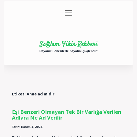
menüyü
Anasayfa
Gizlilik Politikası
Yasal Uyarı
aç
Hakkımızda
Sağlam Fikir Rehberi
Dayanıklı önerilerle hayatını güçlendir!
Etiket:
Anne ad mıdır
Eşi Benzeri Olmayan Tek Bir Varlığa Verilen
Adlara Ne Ad Verilir
Tarih: Kasım 1, 2024