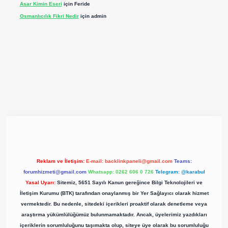
Asar Kimin Eseri
için
Feride
Osmanlıcılık Fikri Nedir
için
admin
ttps://betexpergir.net/
Reklam ve İletişim:
E-mail:
backlinkpaneli@gmail.com
Teams:
forumhizmeti@gmail.com
Whatsapp: 0262 606 0 726
Telegram: @karabul
Yasal Uyarı:
Sitemiz, 5651 Sayılı Kanun gereğince Bilgi Teknolojileri ve
İletişim Kurumu (BTK) tarafından onaylanmış bir Yer Sağlayıcı olarak hizmet
vermektedir. Bu nedenle, sitedeki içerikleri proaktif olarak denetleme veya
araştırma yükümlülüğümüz bulunmamaktadır. Ancak, üyelerimiz yazdıkları
içeriklerin sorumluluğunu taşımakta olup, siteye üye olarak bu sorumluluğu