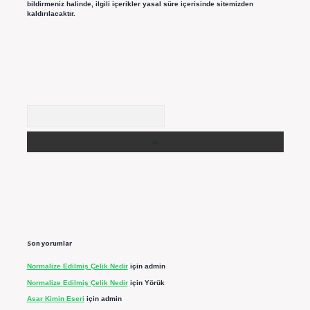
bildirmeniz halinde, ilgili içerikler yasal süre içerisinde sitemizden
kaldırılacaktır.
Arama
Son yorumlar
Normalize Edilmiş Çelik Nedir
için
admin
Normalize Edilmiş Çelik Nedir
için
Yörük
Asar Kimin Eseri
için
admin