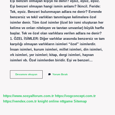
Eşi benzeri olmayan kişiye ne denir? eşsiz, eşsiz, eşsiz.
Eşi benzeri olmayan hangi ismin anlamı? İkincil. Feride:
Tek, eşsiz. Benzeri bulunmayan adlara ne denir? Evrende
benzersiz ve tekil varlıkları tanımlayan kelimelere özel
isimler denir. Tüm özel isimler (özel bir ismi oluşturan her
kelime ve onları niteleyen ve tanıtan unvanlar) büyük harfle
başlar. Tek ve özel olan varlıklara verilen adlara ne denir?
1. ÖZEL İSİMLER: Diğer varlıklar arasında benzersiz ve tam
karşılığı olmayan varlıkların isimleri “özel” isimlerdir.
İnsan isimleri, kurum isimleri, millet isimleri, din isimleri,
ırk isimleri, yer isimleri; kitap, dergi isimleri, hayvan
isimleri vb. Özel isimlerden biridir. Eşi ve benzeri…
Eşi
Devamını okuyun
Yorum Bırak
Benzeri
Olmayan
Tek
Bir
Varlığa
https://www.sosyalforum.com.tr
https://vogconcept.com.tr
Verilen
Adlara
https://vendex.com.tr
knight online
nttgame
Sitemap
Ne
Ad
Verilir