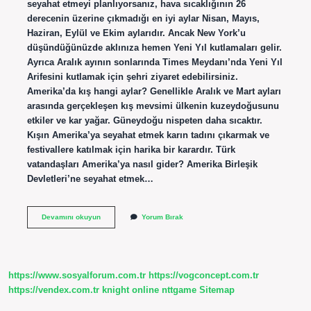
seyahat etmeyi planlıyorsanız, hava sıcaklığının 26
derecenin üzerine çıkmadığı en iyi aylar Nisan, Mayıs,
Haziran, Eylül ve Ekim aylarıdır. Ancak New York’u
düşündüğünüzde aklınıza hemen Yeni Yıl kutlamaları gelir.
Ayrıca Aralık ayının sonlarında Times Meydanı’nda Yeni Yıl
Arifesini kutlamak için şehri ziyaret edebilirsiniz.
Amerika’da kış hangi aylar? Genellikle Aralık ve Mart ayları
arasında gerçekleşen kış mevsimi ülkenin kuzeydoğusunu
etkiler ve kar yağar. Güneydoğu nispeten daha sıcaktır.
Kışın Amerika’ya seyahat etmek karın tadını çıkarmak ve
festivallere katılmak için harika bir karardır. Türk
vatandaşları Amerika’ya nasıl gider? Amerika Birleşik
Devletleri’ne seyahat etmek…
Amerikaya
Devamını okuyun
Yorum Bırak
Hangi
Aylarda
Gidilir
https://www.sosyalforum.com.tr
https://vogconcept.com.tr
https://vendex.com.tr
knight online
nttgame
Sitemap