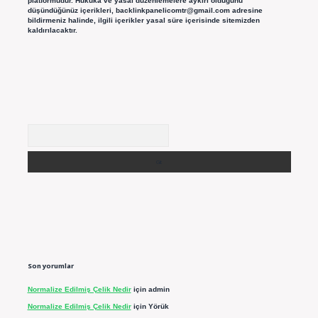
platformudur. Hukuka ve yasal düzenlemelere aykırı olduğunu
düşündüğünüz içerikleri,
backlinkpanelicomtr@gmail.com
adresine
bildirmeniz halinde, ilgili içerikler yasal süre içerisinde sitemizden
kaldırılacaktır.
Arama
Son yorumlar
Normalize Edilmiş Çelik Nedir
için
admin
Normalize Edilmiş Çelik Nedir
için
Yörük