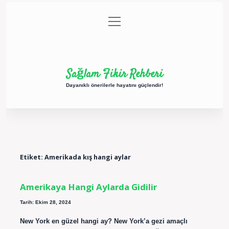
menüyü
Anasayfa
Gizlilik Politikası
Yasal Uyarı
aç
Hakkımızda
Sağlam Fikir Rehberi
Dayanıklı önerilerle hayatını güçlendir!
Etiket:
Amerikada kış hangi aylar
Amerikaya Hangi Aylarda Gidilir
Tarih: Ekim 28, 2024
New York en güzel hangi ay? New York’a gezi amaçlı