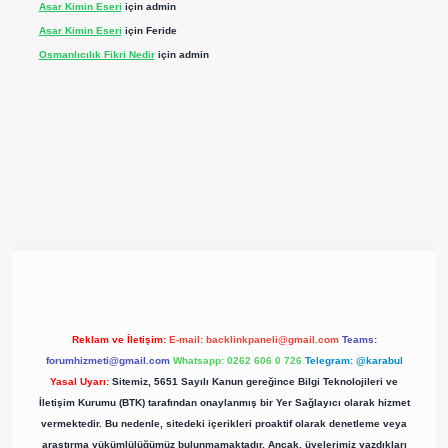
Asar Kimin Eseri
için
admin
Asar Kimin Eseri
için
Feride
Osmanlıcılık Fikri Nedir
için
admin
xpergir.net/
Reklam ve İletişim:
E-mail:
backlinkpaneli@gmail.com
Teams:
forumhizmeti@gmail.com
Whatsapp: 0262 606 0 726
Telegram: @karabul
Yasal Uyarı:
Sitemiz, 5651 Sayılı Kanun gereğince Bilgi Teknolojileri ve
İletişim Kurumu (BTK) tarafından onaylanmış bir Yer Sağlayıcı olarak hizmet
vermektedir. Bu nedenle, sitedeki içerikleri proaktif olarak denetleme veya
araştırma yükümlülüğümüz bulunmamaktadır. Ancak, üyelerimiz yazdıkları