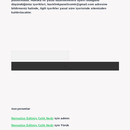
platformudur. Hukuka ve yasal düzenlemelere aykırı olduğunu
düşündüğünüz içerikleri,
backlinkpanelicomtr@gmail.com
adresine
bildirmeniz halinde, ilgili içerikler yasal süre içerisinde sitemizden
kaldırılacaktır.
Arama
Son yorumlar
Normalize Edilmiş Çelik Nedir
için
admin
Normalize Edilmiş Çelik Nedir
için
Yörük