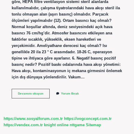
göre, HEPA filtre ventilasyon sistemi steril alanlarda
kullanılmalıdır, çalışma tiyatrolarındaki hava akışı steril ila
tonlu olmayan alan (aşırı basınç) olmalıdır. Parçacık
ölçümleri yapılmalıdır (12). Ortam basıncı kaç olmalı?
Normal koşullar altında, deniz seviyesindeki açık hava
basıncı 76 cm/hg’dir. Atmosfer basıncını etkileyen ana
faktörler sıcaklık, yükseklik, eksen hareketleri ve
yerçekimidir. Ameliyathane derecesi kaç olmalı? Isı
genellikle 20 ila 23 ° C arasındadır. 18-26 C, operasyon
tipine ve ihtiyaca göre ayarlanır. 6. Negatif basınç pozitif
basınç nedir? Pozitif baskı odalarında hava akışı yönetimi:
Hava akışı, kontaminasyonun iç mekana girmesini önlemek
için dış dünyaya yönlendirilir. Vakum…
Ameliyathane
Devamını okuyun
Yorum Bırak
Basıncı
Kaç
Olmalı
https://www.sosyalforum.com.tr
https://vogconcept.com.tr
https://vendex.com.tr
knight online
nttgame
Sitemap