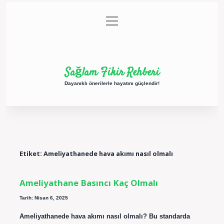
menüyü
Anasayfa
Gizlilik Politikası
Yasal Uyarı
aç
Hakkımızda
Sağlam Fikir Rehberi
Dayanıklı önerilerle hayatını güçlendir!
Etiket:
Ameliyathanede hava akımı nasıl olmalı
Ameliyathane Basıncı Kaç Olmalı
Tarih: Nisan 6, 2025
Ameliyathanede hava akımı nasıl olmalı? Bu standarda