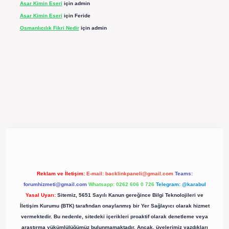
Asar Kimin Eseri
için
admin
Asar Kimin Eseri
için
Feride
Osmanlıcılık Fikri Nedir
için
admin
pergir.net/
Reklam ve İletişim:
E-mail:
backlinkpaneli@gmail.com
Teams:
forumhizmeti@gmail.com
Whatsapp: 0262 606 0 726
Telegram: @karabul
Yasal Uyarı:
Sitemiz, 5651 Sayılı Kanun gereğince Bilgi Teknolojileri ve
İletişim Kurumu (BTK) tarafından onaylanmış bir Yer Sağlayıcı olarak hizmet
vermektedir. Bu nedenle, sitedeki içerikleri proaktif olarak denetleme veya
araştırma yükümlülüğümüz bulunmamaktadır. Ancak, üyelerimiz yazdıkları