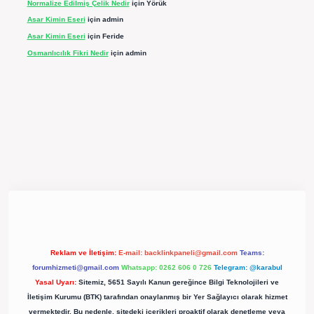
Normalize Edilmiş Çelik Nedir
için
Yörük
Asar Kimin Eseri
için
admin
Asar Kimin Eseri
için
Feride
Osmanlıcılık Fikri Nedir
için
admin
pergir.net/
Reklam ve İletişim:
E-mail:
backlinkpaneli@gmail.com
Teams:
forumhizmeti@gmail.com
Whatsapp: 0262 606 0 726
Telegram: @karabul
Yasal Uyarı:
Sitemiz, 5651 Sayılı Kanun gereğince Bilgi Teknolojileri ve
İletişim Kurumu (BTK) tarafından onaylanmış bir Yer Sağlayıcı olarak hizmet
vermektedir. Bu nedenle, sitedeki içerikleri proaktif olarak denetleme veya