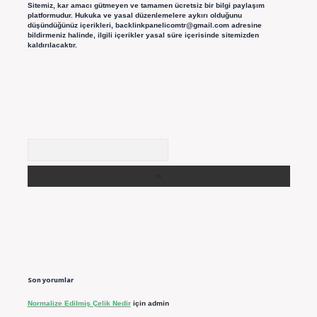
Sitemiz, kar amacı gütmeyen ve tamamen ücretsiz bir bilgi paylaşım
platformudur. Hukuka ve yasal düzenlemelere aykırı olduğunu
düşündüğünüz içerikleri,
backlinkpanelicomtr@gmail.com
adresine
bildirmeniz halinde, ilgili içerikler yasal süre içerisinde sitemizden
kaldırılacaktır.
Arama
Son yorumlar
Normalize Edilmiş Çelik Nedir
için
admin