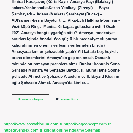
Emiralt Karaçavuş (Kürts Kayı) -Amasya Kayı (Balakayi) -
ankara-Yenimahalle-Kazan Yenikayı (Zircayi) … Bayat.
Şambayadı – Adana (Merkez) Şambayat (Bucak) –
ADIYaman -besni BayatciK. … Alka-Evli Halkhavli-Samsun-
Vezirköpü Ring. -Manisa-Kirkagac-gelbe.kara evli 4 Ocak
2021 Amasya hangi uygarlığa aittir? Amasya, medeniyet
sınırları içinde Anadolu’da güçlü bir medeniyet oluşturan
kaligrafinin en önemli yerleşim yerlerinden biridir).
Amasyada kimler şehzadelik yaptı? Alt kattaki beş heykel,
prens dönemlerini Amasya’da geçiren ancak Osmanlı
tahtında oturamayan prenslere aittir. Bunlar: Kanunis Sons
Şehzade Mustafa ve Şehzade Bayzid, II. Murat Hans Söhne
Şehzade Ahmet ve Şehzade Alaeddin ve II. Bayzid Khan’ın
oğlu Şehzade Ahmet. Amasya’da kimler…
Amasya
Devamını okuyun
Yorum Bırak
Hangi
Beylik
Vardı
https://www.sosyalforum.com.tr
https://vogconcept.com.tr
https://vendex.com.tr
knight online
nttgame
Sitemap