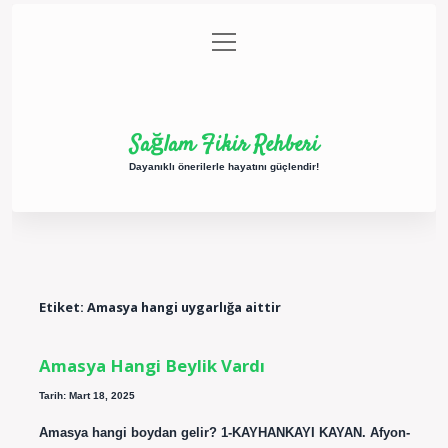
menüyü
Anasayfa
Gizlilik Politikası
Yasal Uyarı
aç
Hakkımızda
Sağlam Fikir Rehberi
Dayanıklı önerilerle hayatını güçlendir!
Etiket:
Amasya hangi uygarlığa aittir
Amasya Hangi Beylik Vardı
Tarih: Mart 18, 2025
Amasya hangi boydan gelir? 1-KAYHANKAYI KAYAN. Afyon-