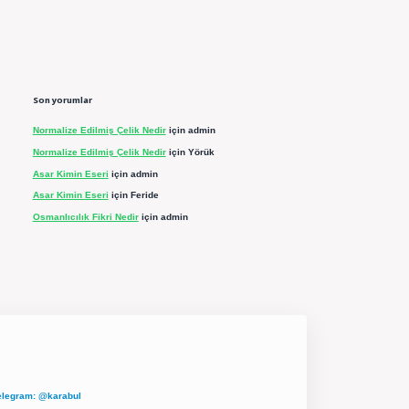
Son yorumlar
Normalize Edilmiş Çelik Nedir
için
admin
Normalize Edilmiş Çelik Nedir
için
Yörük
Asar Kimin Eseri
için
admin
Asar Kimin Eseri
için
Feride
Osmanlıcılık Fikri Nedir
için
admin
elegram: @karabul