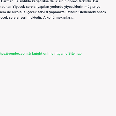
armen ile sıklıkla karıştırılsa da ikisinin görevi farklıdır. Bar
 sunar. Yiyecek servisi yapılan yerlerde yiyeceklerin müşteriye
em de alkolsüz içecek servisi yapmakta ustadır. Otellerdeki snack
çecek servisi verilmektedir. Alkollü mekanlara…
ttps://vendex.com.tr
knight online
nttgame
Sitemap