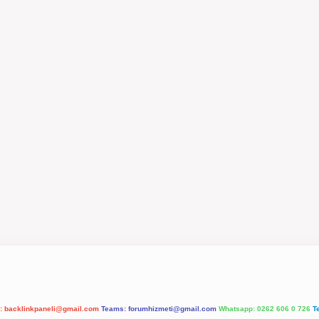
l:
backlinkpaneli@gmail.com
Teams:
forumhizmeti@gmail.com
Whatsapp: 0262 606 0 726
T