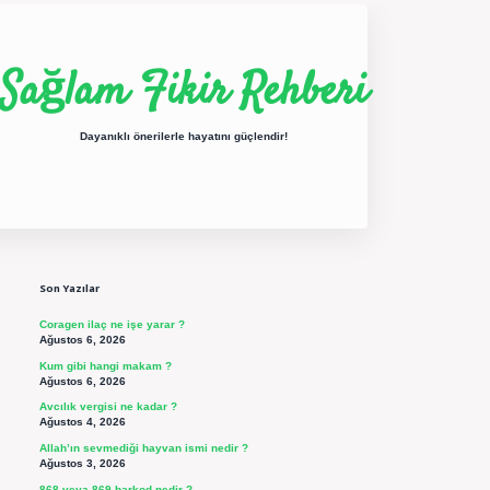
Sağlam Fikir Rehberi
Dayanıklı önerilerle hayatını güçlendir!
Sidebar
ilbet yeni giriş
betexper güncel giriş
https://betexpergir.net/
Son Yazılar
Coragen ilaç ne işe yarar ?
Ağustos 6, 2026
Kum gibi hangi makam ?
Ağustos 6, 2026
Avcılık vergisi ne kadar ?
Ağustos 4, 2026
Allah’ın sevmediği hayvan ismi nedir ?
Ağustos 3, 2026
868 veya 869 barkod nedir ?