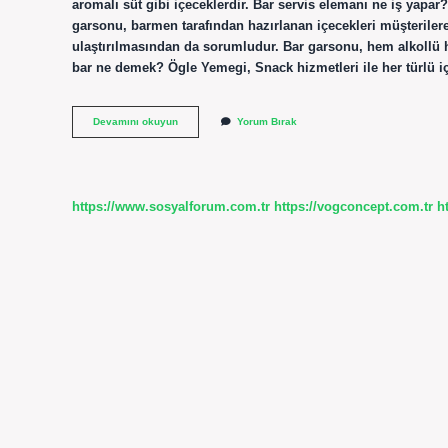
aromalı süt gibi içeceklerdir. Bar servis elemanı ne iş yapar? B
garsonu, barmen tarafından hazırlanan içecekleri müşterilere
ulaştırılmasından da sorumludur. Bar garsonu, hem alkollü h
bar ne demek? Ögle Yemegi, Snack hizmetleri ile her türlü i
Servis
Devamını okuyun
Yorum Bırak
Bar
Ne
Demek
https://www.sosyalforum.com.tr
https://vogconcept.com.tr
h