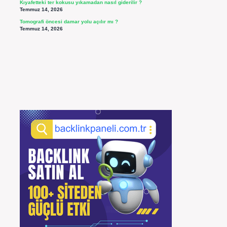
Kıyafetteki ter kokusu yıkamadan nasıl giderilir ?
Temmuz 14, 2026
Tomografi öncesi damar yolu açılır mı ?
Temmuz 14, 2026