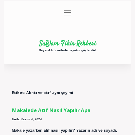
menüyü
Anasayfa
Gizlilik Politikası
Yasal Uyarı
aç
Hakkımızda
Sağlam Fikir Rehberi
Dayanıklı önerilerle hayatını güçlendir!
Etiket:
Alıntı ve atıf aynı şey mi
Makalede Atıf Nasıl Yapılır Apa
Tarih: Kasım 4, 2024
Makale yazarken atıf nasıl yapılır? Yazarın adı ve soyadı,