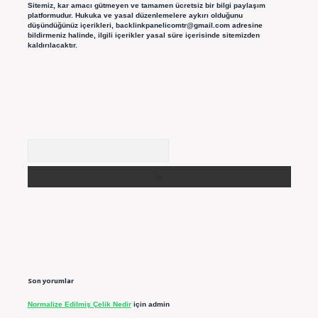
Sitemiz, kar amacı gütmeyen ve tamamen ücretsiz bir bilgi paylaşım
platformudur. Hukuka ve yasal düzenlemelere aykırı olduğunu
düşündüğünüz içerikleri,
backlinkpanelicomtr@gmail.com
adresine
bildirmeniz halinde, ilgili içerikler yasal süre içerisinde sitemizden
kaldırılacaktır.
Arama
Son yorumlar
Normalize Edilmiş Çelik Nedir
için
admin