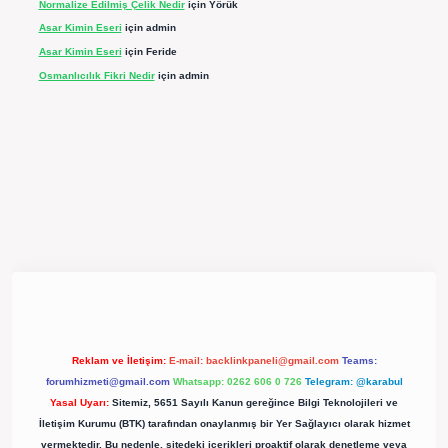
Normalize Edilmiş Çelik Nedir
için
Yörük
Asar Kimin Eseri
için
admin
Asar Kimin Eseri
için
Feride
Osmanlıcılık Fikri Nedir
için
admin
r.net/
Reklam ve İletişim:
E-mail:
backlinkpaneli@gmail.com
Teams:
forumhizmeti@gmail.com
Whatsapp: 0262 606 0 726
Telegram: @karabul
Yasal Uyarı:
Sitemiz, 5651 Sayılı Kanun gereğince Bilgi Teknolojileri ve
İletişim Kurumu (BTK) tarafından onaylanmış bir Yer Sağlayıcı olarak hizmet
vermektedir. Bu nedenle, sitedeki içerikleri proaktif olarak denetleme veya