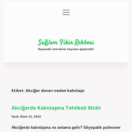
menüyü
Anasayfa
Gizlilik Politikası
Yasal Uyarı
aç
Hakkımızda
Sağlam Fikir Rehberi
Dayanıklı önerilerle hayatını güçlendir!
Etiket:
Akciğer duvarı neden kalınlaşır
Akciğerde Kalınlaşma Tehlikeli Midir
Tarih: Ekim 31, 2024
Akciğerde kalınlaşma ne anlama gelir? İdiyopatik pulmoner