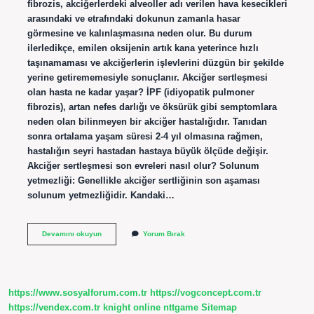
fibrozis, akciğerlerdeki alveoller adı verilen hava kesecikleri
arasındaki ve etrafındaki dokunun zamanla hasar
görmesine ve kalınlaşmasına neden olur. Bu durum
ilerledikçe, emilen oksijenin artık kana yeterince hızlı
taşınamaması ve akciğerlerin işlevlerini düzgün bir şekilde
yerine getirememesiyle sonuçlanır. Akciğer sertleşmesi
olan hasta ne kadar yaşar? İPF (idiyopatik pulmoner
fibrozis), artan nefes darlığı ve öksürük gibi semptomlara
neden olan bilinmeyen bir akciğer hastalığıdır. Tanıdan
sonra ortalama yaşam süresi 2-4 yıl olmasına rağmen,
hastalığın seyri hastadan hastaya büyük ölçüde değişir.
Akciğer sertleşmesi son evreleri nasıl olur? Solunum
yetmezliği: Genellikle akciğer sertliğinin son aşaması
solunum yetmezliğidir. Kandaki…
Akciğerde
Devamını okuyun
Yorum Bırak
Kalınlaşma
Tehlikeli
Midir
https://www.sosyalforum.com.tr
https://vogconcept.com.tr
https://vendex.com.tr
knight online
nttgame
Sitemap