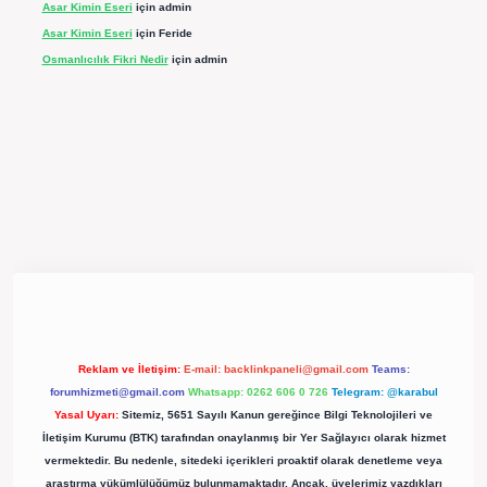
Asar Kimin Eseri
için
admin
Asar Kimin Eseri
için
Feride
Osmanlıcılık Fikri Nedir
için
admin
pergir.net/
Reklam ve İletişim:
E-mail:
backlinkpaneli@gmail.com
Teams:
forumhizmeti@gmail.com
Whatsapp: 0262 606 0 726
Telegram: @karabul
Yasal Uyarı:
Sitemiz, 5651 Sayılı Kanun gereğince Bilgi Teknolojileri ve
İletişim Kurumu (BTK) tarafından onaylanmış bir Yer Sağlayıcı olarak hizmet
vermektedir. Bu nedenle, sitedeki içerikleri proaktif olarak denetleme veya
araştırma yükümlülüğümüz bulunmamaktadır. Ancak, üyelerimiz yazdıkları