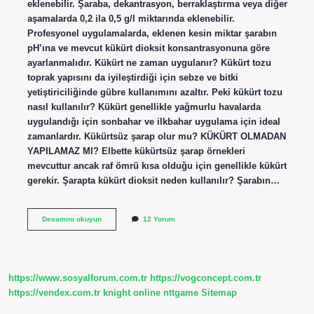
eklenebilir. Şaraba, dekantrasyon, berraklaştırma veya diğer
aşamalarda 0,2 ila 0,5 g/l miktarında eklenebilir.
Profesyonel uygulamalarda, eklenen kesin miktar şarabın
pH’ına ve mevcut kükürt dioksit konsantrasyonuna göre
ayarlanmalıdır. Kükürt ne zaman uygulanır? Kükürt tozu
toprak yapısını da iyileştirdiği için sebze ve bitki
yetiştiriciliğinde gübre kullanımını azaltır. Peki kükürt tozu
nasıl kullanılır? Kükürt genellikle yağmurlu havalarda
uygulandığı için sonbahar ve ilkbahar uygulama için ideal
zamanlardır. Kükürtsüz şarap olur mu? KÜKÜRT OLMADAN
YAPILAMAZ MI? Elbette kükürtsüz şarap örnekleri
mevcuttur ancak raf ömrü kısa olduğu için genellikle kükürt
gerekir. Şarapta kükürt dioksit neden kullanılır? Şarabın…
Şaraba
Devamını okuyun
12 Yorum
Kükürt
Ne
Zaman
Atılır
https://www.sosyalforum.com.tr
https://vogconcept.com.tr
https://vendex.com.tr
knight online
nttgame
Sitemap