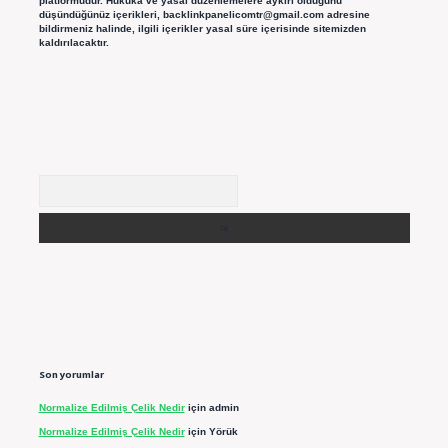
platformudur. Hukuka ve yasal düzenlemelere aykırı olduğunu
düşündüğünüz içerikleri,
backlinkpanelicomtr@gmail.com
adresine
bildirmeniz halinde, ilgili içerikler yasal süre içerisinde sitemizden
kaldırılacaktır.
Arama
Son yorumlar
Normalize Edilmiş Çelik Nedir
için
admin
Normalize Edilmiş Çelik Nedir
için
Yörük