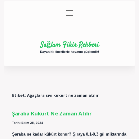
menüyü
Anasayfa
Gizlilik Politikası
Yasal Uyarı
aç
Hakkımızda
Sağlam Fikir Rehberi
Dayanıklı önerilerle hayatını güçlendir!
Etiket:
Ağaçlara sıvı kükürt ne zaman atılır
Şaraba Kükürt Ne Zaman Atılır
Tarih: Ekim 25, 2024
Şaraba ne kadar kükürt konur? Şıraya 0,1-0,3 g/l miktarında