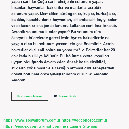
yapan canlılar Çoğu canlı oksijenle solunum yapar.
İnsanlar, hayvanlar, bakteriler ve mantarlar aerobik
solunum yapar. Memeliler, sürüngenler, kuşlar, kurbağalar,
balıklar, kabuklu deniz hayvanları, eklembacaklılar, yılanlar
ve solucanlar oksijen solunumu kullanan canlılara örnektir.
Aerobik solunumu kimler yapar? Bu solunum tüm
ökaryotik hücrelerde gerçekleşir. Ayrıca bakterilerde de
yaygın olan bu solunum yaşam için çok önemlidir. Aerob
bakteriler oksijenli solunum yapar mı? ✔ Bakteriler her 20
dakikada bir ikiye bölünür. Bu bölünme çevre koşulları
uygun olduğunda devam eder. Ancak besin eksikliği,
atıkların çoğalması ve sıcaklığın artması gibi sebeplerden
dolayı bölünme önce yavaşlar sonra durur. ✔ Aerobik:
Aerobik…
Bakteriler
Devamını okuyun
Yorum Bırak
Aerobik
Solunum
Yapar
Mı
https://www.sosyalforum.com.tr
https://vogconcept.com.tr
https://vendex.com.tr
knight online
nttgame
Sitemap