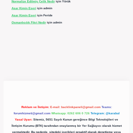
Normalize Edilmiş Çelik Nedir
için
Yörük
Asar Kimin Eseri
için
admin
Asar Kimin Eseri
için
Feride
Osmanlıcılık Fikri Nedir
için
admin
texpergir.net/
Reklam ve İletişim:
E-mail:
backlinkpaneli@gmail.com
Teams:
forumhizmeti@gmail.com
Whatsapp: 0262 606 0 726
Telegram: @karabul
Yasal Uyarı:
Sitemiz, 5651 Sayılı Kanun gereğince Bilgi Teknolojileri ve
İletişim Kurumu (BTK) tarafından onaylanmış bir Yer Sağlayıcı olarak hizmet
vermektedir. Bu nedenle, sitedeki içerikleri proaktif olarak denetleme veya