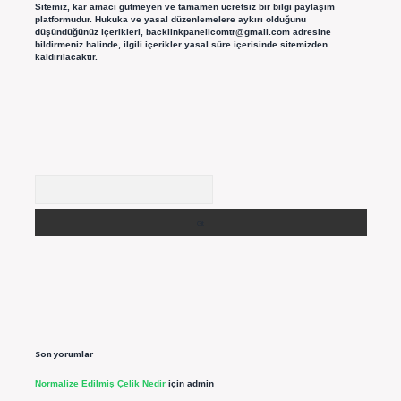
Sitemiz, kar amacı gütmeyen ve tamamen ücretsiz bir bilgi paylaşım
platformudur. Hukuka ve yasal düzenlemelere aykırı olduğunu
düşündüğünüz içerikleri,
backlinkpanelicomtr@gmail.com
adresine
bildirmeniz halinde, ilgili içerikler yasal süre içerisinde sitemizden
kaldırılacaktır.
Arama
Son yorumlar
Normalize Edilmiş Çelik Nedir
için
admin