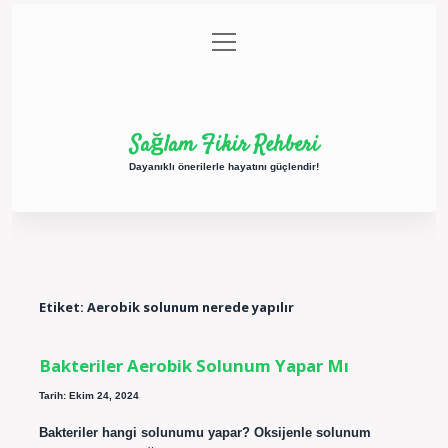
menüyü
Anasayfa
Gizlilik Politikası
Yasal Uyarı
aç
Hakkımızda
Sağlam Fikir Rehberi
Dayanıklı önerilerle hayatını güçlendir!
Etiket:
Aerobik solunum nerede yapılır
Bakteriler Aerobik Solunum Yapar Mı
Tarih: Ekim 24, 2024
Bakteriler hangi solunumu yapar? Oksijenle solunum