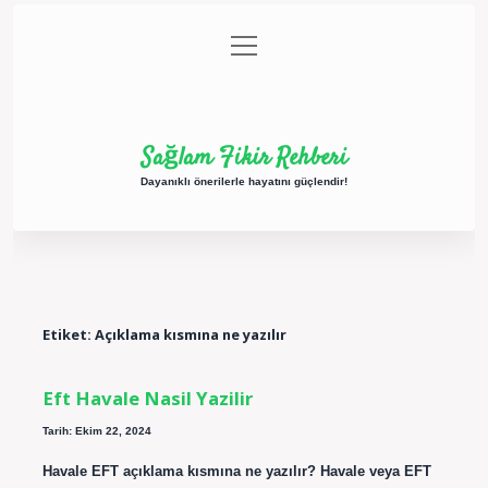
menüyü
Anasayfa
Gizlilik Politikası
Yasal Uyarı
aç
Hakkımızda
Sağlam Fikir Rehberi
Dayanıklı önerilerle hayatını güçlendir!
Etiket:
Açıklama kısmına ne yazılır
Eft Havale Nasil Yazilir
Tarih: Ekim 22, 2024
Havale EFT açıklama kısmına ne yazılır? Havale veya EFT