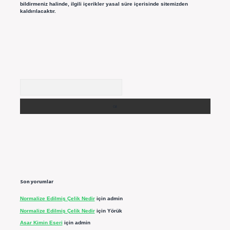
bildirmeniz halinde, ilgili içerikler yasal süre içerisinde sitemizden
kaldırılacaktır.
Arama
Son yorumlar
Normalize Edilmiş Çelik Nedir
için
admin
Normalize Edilmiş Çelik Nedir
için
Yörük
Asar Kimin Eseri
için
admin