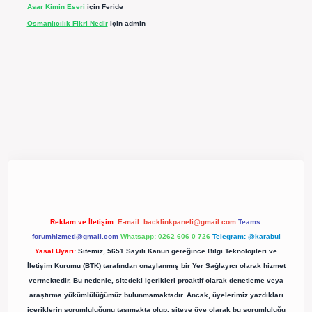
Asar Kimin Eseri
için
Feride
Osmanlıcılık Fikri Nedir
için
admin
pergir.net/
Reklam ve İletişim:
E-mail:
backlinkpaneli@gmail.com
Teams:
forumhizmeti@gmail.com
Whatsapp: 0262 606 0 726
Telegram: @karabul
Yasal Uyarı:
Sitemiz, 5651 Sayılı Kanun gereğince Bilgi Teknolojileri ve
İletişim Kurumu (BTK) tarafından onaylanmış bir Yer Sağlayıcı olarak hizmet
vermektedir. Bu nedenle, sitedeki içerikleri proaktif olarak denetleme veya
araştırma yükümlülüğümüz bulunmamaktadır. Ancak, üyelerimiz yazdıkları
içeriklerin sorumluluğunu taşımakta olup, siteye üye olarak bu sorumluluğu