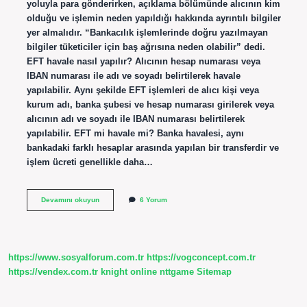
yoluyla para gönderirken, açıklama bölümünde alıcının kim
olduğu ve işlemin neden yapıldığı hakkında ayrıntılı bilgiler
yer almalıdır. “Bankacılık işlemlerinde doğru yazılmayan
bilgiler tüketiciler için baş ağrısına neden olabilir” dedi.
EFT havale nasıl yapılır? Alıcının hesap numarası veya
IBAN numarası ile adı ve soyadı belirtilerek havale
yapılabilir. Aynı şekilde EFT işlemleri de alıcı kişi veya
kurum adı, banka şubesi ve hesap numarası girilerek veya
alıcının adı ve soyadı ile IBAN numarası belirtilerek
yapılabilir. EFT mi havale mi? Banka havalesi, aynı
bankadaki farklı hesaplar arasında yapılan bir transferdir ve
işlem ücreti genellikle daha…
Eft
Devamını okuyun
6 Yorum
Havale
Nasil
Yazilir
https://www.sosyalforum.com.tr
https://vogconcept.com.tr
https://vendex.com.tr
knight online
nttgame
Sitemap