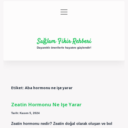
menüyü
Anasayfa
Gizlilik Politikası
Yasal Uyarı
aç
Hakkımızda
Sağlam Fikir Rehberi
Dayanıklı önerilerle hayatını güçlendir!
Etiket:
Aba hormonu ne işe yarar
Zeatin Hormonu Ne Işe Yarar
Tarih: Kasım 5, 2024
Zeatin hormonu nedir? Zeatin doğal olarak oluşan ve bol