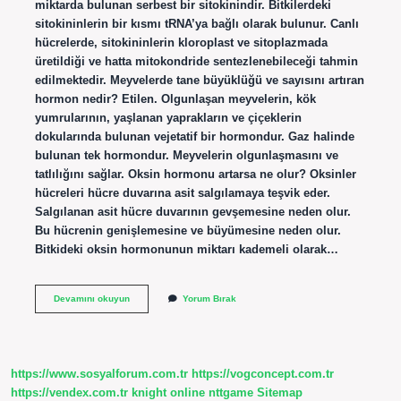
miktarda bulunan serbest bir sitokinindir. Bitkilerdeki
sitokininlerin bir kısmı tRNA’ya bağlı olarak bulunur. Canlı
hücrelerde, sitokininlerin kloroplast ve sitoplazmada
üretildiği ve hatta mitokondride sentezlenebileceği tahmin
edilmektedir. Meyvelerde tane büyüklüğü ve sayısını artıran
hormon nedir? Etilen. Olgunlaşan meyvelerin, kök
yumrularının, yaşlanan yaprakların ve çiçeklerin
dokularında bulunan vejetatif bir hormondur. Gaz halinde
bulunan tek hormondur. Meyvelerin olgunlaşmasını ve
tatlılığını sağlar. Oksin hormonu artarsa ne olur? Oksinler
hücreleri hücre duvarına asit salgılamaya teşvik eder.
Salgılanan asit hücre duvarının gevşemesine neden olur.
Bu hücrenin genişlemesine ve büyümesine neden olur.
Bitkideki oksin hormonunun miktarı kademeli olarak…
Zeatin
Devamını okuyun
Yorum Bırak
Hormonu
Ne
Işe
Yarar
https://www.sosyalforum.com.tr
https://vogconcept.com.tr
https://vendex.com.tr
knight online
nttgame
Sitemap