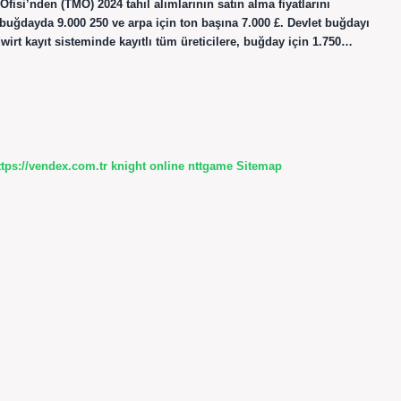
si’nden (TMO) 2024 tahıl alımlarının satın alma fiyatlarını
ğdayda 9.000 250 ve arpa için ton başına 7.000 £. Devlet buğdayı
wirt kayıt sisteminde kayıtlı tüm üreticilere, buğday için 1.750…
ttps://vendex.com.tr
knight online
nttgame
Sitemap