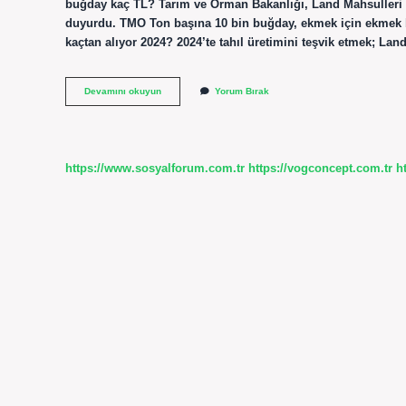
buğday kaç TL? Tarım ve Orman Bakanlığı, Land Mahsulleri Ofi
duyurdu. TMO Ton başına 10 bin buğday, ekmek için ekmek bu
kaçtan alıyor 2024? 2024’te tahıl üretimini teşvik etmek; Land
1
Devamını okuyun
Yorum Bırak
Ton
Buğday
Ne
Kadar
Para
https://www.sosyalforum.com.tr
https://vogconcept.com.tr
h
Eder