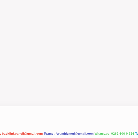
l:
backlinkpaneli@gmail.com
Teams:
forumhizmeti@gmail.com
Whatsapp: 0262 606 0 726
T