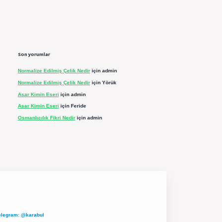
Son yorumlar
Normalize Edilmiş Çelik Nedir
için
admin
Normalize Edilmiş Çelik Nedir
için
Yörük
Asar Kimin Eseri
için
admin
Asar Kimin Eseri
için
Feride
Osmanlıcılık Fikri Nedir
için
admin
elegram: @karabul