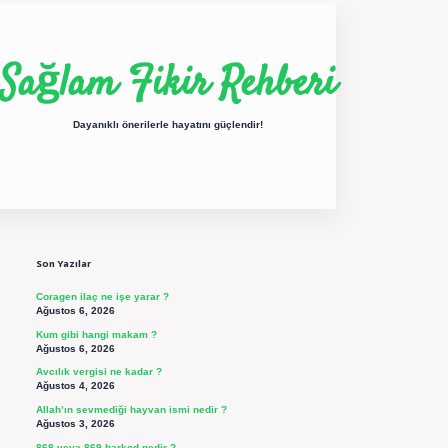
Sağlam Fikir Rehberi
Dayanıklı önerilerle hayatını güçlendir!
Sidebar
ilbet yeni giriş
betexper güncel giriş
https://betexpergir.net/
Son Yazılar
Coragen ilaç ne işe yarar ?
Ağustos 6, 2026
Kum gibi hangi makam ?
Ağustos 6, 2026
Avcılık vergisi ne kadar ?
Ağustos 4, 2026
Allah’ın sevmediği hayvan ismi nedir ?
Ağustos 3, 2026
868 veya 869 barkod nedir ?