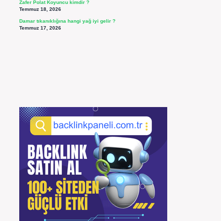
Zafer Polat Koyuncu kimdir ?
Temmuz 18, 2026
Damar tıkanıklığına hangi yağ iyi gelir ?
Temmuz 17, 2026