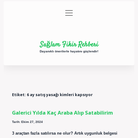
menüyü
Anasayfa
Gizlilik Politikası
Yasal Uyarı
aç
Hakkımızda
Sağlam Fikir Rehberi
Dayanıklı önerilerle hayatını güçlendir!
Etiket:
6 ay satış yasağı kimleri kapsıyor
Galerici Yılda Kaç Araba Alıp Satabilirim
Tarih: Ekim 27, 2024
3 araçtan fazla satılırsa ne olur? Artık uygunluk belgesi