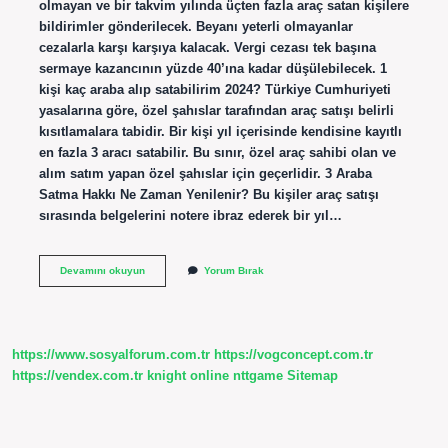
olmayan ve bir takvim yılında üçten fazla araç satan kişilere
bildirimler gönderilecek. Beyanı yeterli olmayanlar
cezalarla karşı karşıya kalacak. Vergi cezası tek başına
sermaye kazancının yüzde 40’ına kadar düşülebilecek. 1
kişi kaç araba alıp satabilirim 2024? Türkiye Cumhuriyeti
yasalarına göre, özel şahıslar tarafından araç satışı belirli
kısıtlamalara tabidir. Bir kişi yıl içerisinde kendisine kayıtlı
en fazla 3 aracı satabilir. Bu sınır, özel araç sahibi olan ve
alım satım yapan özel şahıslar için geçerlidir. 3 Araba
Satma Hakkı Ne Zaman Yenilenir? Bu kişiler araç satışı
sırasında belgelerini notere ibraz ederek bir yıl…
Galerici
Devamını okuyun
Yorum Bırak
Yılda
Kaç
Araba
Alıp
Satabilirim
https://www.sosyalforum.com.tr
https://vogconcept.com.tr
https://vendex.com.tr
knight online
nttgame
Sitemap