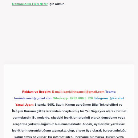
Osmanlıcılık Fikri Nedir
için
admin
ergir.net/
Reklam ve İletişim:
E-mail:
backlinkpaneli@gmail.com
Teams:
forumhizmeti@gmail.com
Whatsapp: 0262 606 0 726
Telegram: @karabul
Yasal Uyarı:
Sitemiz, 5651 Sayılı Kanun gereğince Bilgi Teknolojileri ve
İletişim Kurumu (BTK) tarafından onaylanmış bir Yer Sağlayıcı olarak hizmet
vermektedir. Bu nedenle, sitedeki içerikleri proaktif olarak denetleme veya
araştırma yükümlülüğümüz bulunmamaktadır. Ancak, üyelerimiz yazdıkları
içeriklerin sorumluluğunu taşımakta olup, siteye üye olarak bu sorumluluğu
kabul etmiş sayılırlar. Bu internet sitesi, herhangi bir marka, kurum veya