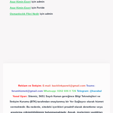
Asar Kimin Eseri
için
admin
Asar Kimin Eseri
için
Feride
Osmanlıcılık Fikri Nedir
için
admin
pergir.net/
Reklam ve İletişim:
E-mail:
backlinkpaneli@gmail.com
Teams:
forumhizmeti@gmail.com
Whatsapp: 0262 606 0 726
Telegram: @karabul
Yasal Uyarı:
Sitemiz, 5651 Sayılı Kanun gereğince Bilgi Teknolojileri ve
İletişim Kurumu (BTK) tarafından onaylanmış bir Yer Sağlayıcı olarak hizmet
vermektedir. Bu nedenle, sitedeki içerikleri proaktif olarak denetleme veya
araştırma yükümlülüğümüz bulunmamaktadır. Ancak, üyelerimiz yazdıkları