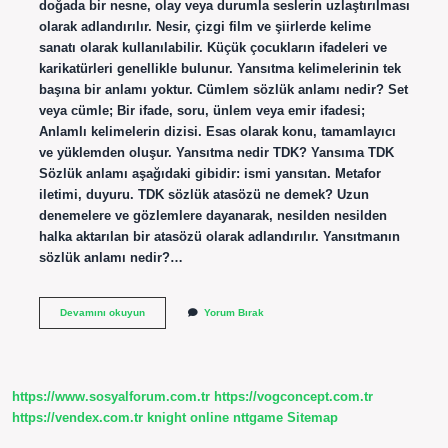
doğada bir nesne, olay veya durumla seslerin uzlaştırılması
olarak adlandırılır. Nesir, çizgi film ve şiirlerde kelime
sanatı olarak kullanılabilir. Küçük çocukların ifadeleri ve
karikatürleri genellikle bulunur. Yansıtma kelimelerinin tek
başına bir anlamı yoktur. Cümlem sözlük anlamı nedir? Set
veya cümle; Bir ifade, soru, ünlem veya emir ifadesi;
Anlamlı kelimelerin dizisi. Esas olarak konu, tamamlayıcı
ve yüklemden oluşur. Yansıtma nedir TDK? Yansıma TDK
Sözlük anlamı aşağıdaki gibidir: ismi yansıtan. Metafor
iletimi, duyuru. TDK sözlük atasözü ne demek? Uzun
denemelere ve gözlemlere dayanarak, nesilden nesilden
halka aktarılan bir atasözü olarak adlandırılır. Yansıtmanın
sözlük anlamı nedir?…
Yansıtmanın
Devamını okuyun
Yorum Bırak
Sözlük
Anlamı
Ne
https://www.sosyalforum.com.tr
https://vogconcept.com.tr
https://vendex.com.tr
knight online
nttgame
Sitemap