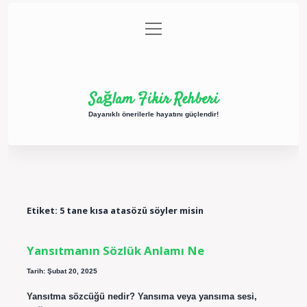
menüyü
Anasayfa
Gizlilik Politikası
Yasal Uyarı
aç
Hakkımızda
Sağlam Fikir Rehberi
Dayanıklı önerilerle hayatını güçlendir!
Etiket:
5 tane kısa atasözü söyler misin
Yansıtmanın Sözlük Anlamı Ne
Tarih: Şubat 20, 2025
Yansıtma sözcüğü nedir? Yansıma veya yansıma sesi,