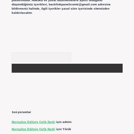
platformudur. Hukuka ve yasal düzenlemelere aykırı olduğunu
düşündüğünüz içerikleri,
backlinkpanelicomtr@gmail.com
adresine
bildirmeniz halinde, ilgili içerikler yasal süre içerisinde sitemizden
kaldırılacaktır.
Arama
Son yorumlar
Normalize Edilmiş Çelik Nedir
için
admin
Normalize Edilmiş Çelik Nedir
için
Yörük