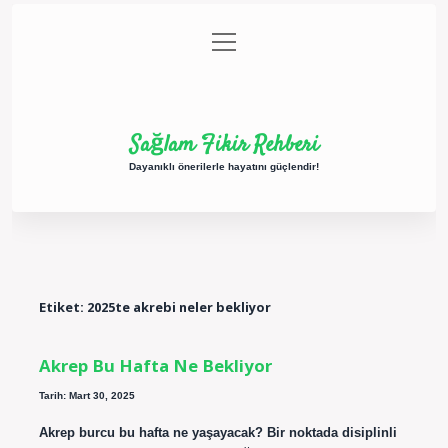
menüyü
Anasayfa
Gizlilik Politikası
Yasal Uyarı
aç
Hakkımızda
Sağlam Fikir Rehberi
Dayanıklı önerilerle hayatını güçlendir!
Etiket:
2025te akrebi neler bekliyor
Akrep Bu Hafta Ne Bekliyor
Tarih: Mart 30, 2025
Akrep burcu bu hafta ne yaşayacak? Bir noktada disiplinli