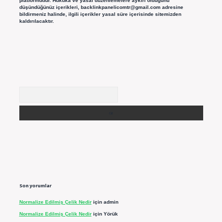
platformudur. Hukuka ve yasal düzenlemelere aykırı olduğunu
düşündüğünüz içerikleri,
backlinkpanelicomtr@gmail.com
adresine
bildirmeniz halinde, ilgili içerikler yasal süre içerisinde sitemizden
kaldırılacaktır.
Arama
Son yorumlar
Normalize Edilmiş Çelik Nedir
için
admin
Normalize Edilmiş Çelik Nedir
için
Yörük