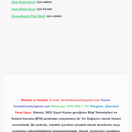
Asar Kimin Eseri
için
admin
Asar Kimin Eseri
için
Feride
Osmanlıcılık Fikri Nedir
için
admin
pergir.net/
Reklam ve İletişim:
E-mail:
backlinkpaneli@gmail.com
Teams:
forumhizmeti@gmail.com
Whatsapp: 0262 606 0 726
Telegram: @karabul
Yasal Uyarı:
Sitemiz, 5651 Sayılı Kanun gereğince Bilgi Teknolojileri ve
İletişim Kurumu (BTK) tarafından onaylanmış bir Yer Sağlayıcı olarak hizmet
vermektedir. Bu nedenle, sitedeki içerikleri proaktif olarak denetleme veya
araştırma yükümlülüğümüz bulunmamaktadır. Ancak, üyelerimiz yazdıkları