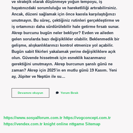
ve stratejik olarak düşünmeye yoğun tempoyu, iş
hayatınızdaki sorumluluğu ve hareketliliği artırabilirsiniz.
Ancak, düzeni sağlamak için önce kaosla karşılaştığınızı
unutmayın. Bu süreç, çektiğiniz rutinleri gerçekleştirme ve
iş ortamınızı daha sürdürülebilir hale getirme fırsatı sunar.
Akrep burcunu bugün neler bekliyor? Evden ve aileden
gelen sorularda bazı değişiklikler olabilir. Beklenmedik bir
gelişme, alışkanlıklarınızı kontrol etmenize yol açabilir.
Bugün sabit fikirleri yakalamak yerine değişikliklere açık
olun. Güvende hissetmek için esneklik kazanmanız
gerektiğini unutmayın. Akrep burcunun şanslı günü ne
zaman? Akrep için 2025’in en mutlu günü 19 Kasım. Yeni
ay, Jüpiter ve Neptün ile su…
Akrep
Devamını okuyun
Yorum Bırak
Bu
Hafta
Ne
Bekliyor
https://www.sosyalforum.com.tr
https://vogconcept.com.tr
https://vendex.com.tr
knight online
nttgame
Sitemap