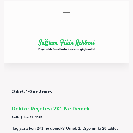
menüyü
Anasayfa
Gizlilik Politikası
Yasal Uyarı
aç
Hakkımızda
Sağlam Fikir Rehberi
Dayanıklı önerilerle hayatını güçlendir!
Etiket:
1×5 ne demek
Doktor Reçetesi 2X1 Ne Demek
Tarih: Şubat 21, 2025
İlaç yazarken 2×1 ne demek? Örnek 1; Diyelim ki 20 tableti