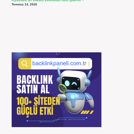
Kıyafetteki ter kokusu yıkamadan nasıl giderilir ?
Temmuz 14, 2026