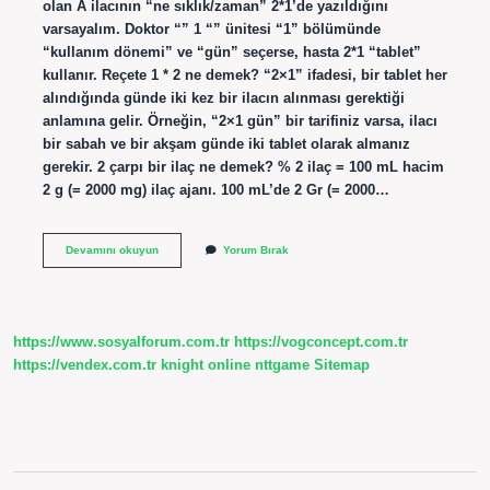
olan A ilacının “ne sıklık/zaman” 2*1’de yazıldığını
varsayalım. Doktor “” 1 “” ünitesi “1” bölümünde
“kullanım dönemi” ve “gün” seçerse, hasta 2*1 “tablet”
kullanır. Reçete 1 * 2 ne demek? “2×1” ifadesi, bir tablet her
alındığında günde iki kez bir ilacın alınması gerektiği
anlamına gelir. Örneğin, “2×1 gün” bir tarifiniz varsa, ilacı
bir sabah ve bir akşam günde iki tablet olarak almanız
gerekir. 2 çarpı bir ilaç ne demek? % 2 ilaç = 100 mL hacim
2 g (= 2000 mg) ilaç ajanı. 100 mL’de 2 Gr (= 2000…
Doktor
Devamını okuyun
Yorum Bırak
Reçetesi
2X1
Ne
Demek
https://www.sosyalforum.com.tr
https://vogconcept.com.tr
https://vendex.com.tr
knight online
nttgame
Sitemap