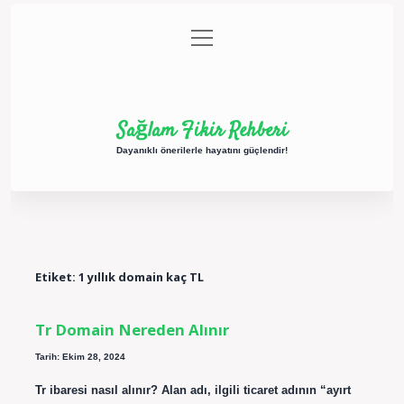
menüyü
Anasayfa
Gizlilik Politikası
Yasal Uyarı
aç
Hakkımızda
Sağlam Fikir Rehberi
Dayanıklı önerilerle hayatını güçlendir!
Etiket:
1 yıllık domain kaç TL
Tr Domain Nereden Alınır
Tarih: Ekim 28, 2024
Tr ibaresi nasıl alınır? Alan adı, ilgili ticaret adının “ayırt