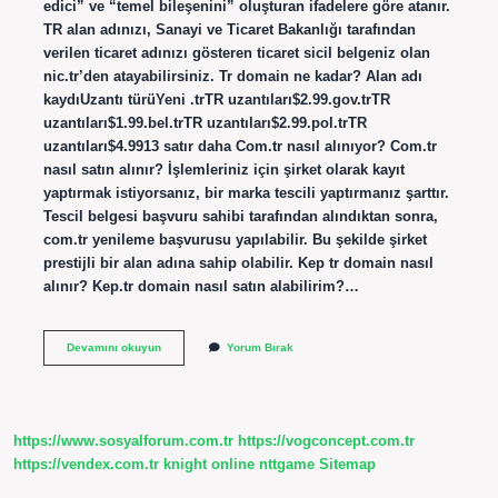
edici” ve “temel bileşenini” oluşturan ifadelere göre atanır.
TR alan adınızı, Sanayi ve Ticaret Bakanlığı tarafından
verilen ticaret adınızı gösteren ticaret sicil belgeniz olan
nic.tr’den atayabilirsiniz. Tr domain ne kadar? Alan adı
kaydıUzantı türüYeni .trTR uzantıları$2.99.gov.trTR
uzantıları$1.99.bel.trTR uzantıları$2.99.pol.trTR
uzantıları$4.9913 satır daha Com.tr nasıl alınıyor? Com.tr
nasıl satın alınır? İşlemleriniz için şirket olarak kayıt
yaptırmak istiyorsanız, bir marka tescili yaptırmanız şarttır.
Tescil belgesi başvuru sahibi tarafından alındıktan sonra,
com.tr yenileme başvurusu yapılabilir. Bu şekilde şirket
prestijli bir alan adına sahip olabilir. Kep tr domain nasıl
alınır? Kep.tr domain nasıl satın alabilirim?…
Tr
Devamını okuyun
Yorum Bırak
Domain
Nereden
Alınır
https://www.sosyalforum.com.tr
https://vogconcept.com.tr
https://vendex.com.tr
knight online
nttgame
Sitemap