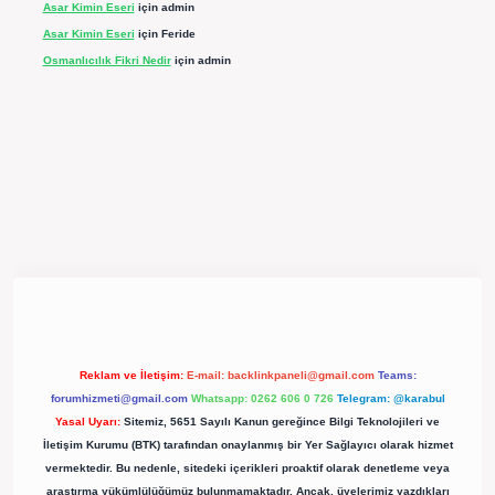
Asar Kimin Eseri
için
admin
Asar Kimin Eseri
için
Feride
Osmanlıcılık Fikri Nedir
için
admin
pergir.net/
Reklam ve İletişim:
E-mail:
backlinkpaneli@gmail.com
Teams:
forumhizmeti@gmail.com
Whatsapp: 0262 606 0 726
Telegram: @karabul
Yasal Uyarı:
Sitemiz, 5651 Sayılı Kanun gereğince Bilgi Teknolojileri ve
İletişim Kurumu (BTK) tarafından onaylanmış bir Yer Sağlayıcı olarak hizmet
vermektedir. Bu nedenle, sitedeki içerikleri proaktif olarak denetleme veya
araştırma yükümlülüğümüz bulunmamaktadır. Ancak, üyelerimiz yazdıkları