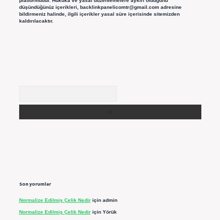
platformudur. Hukuka ve yasal düzenlemelere aykırı olduğunu
düşündüğünüz içerikleri,
backlinkpanelicomtr@gmail.com
adresine
bildirmeniz halinde, ilgili içerikler yasal süre içerisinde sitemizden
kaldırılacaktır.
Arama
Son yorumlar
Normalize Edilmiş Çelik Nedir
için
admin
Normalize Edilmiş Çelik Nedir
için
Yörük