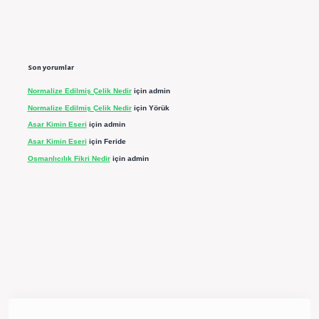
Son yorumlar
Normalize Edilmiş Çelik Nedir
için
admin
Normalize Edilmiş Çelik Nedir
için
Yörük
Asar Kimin Eseri
için
admin
Asar Kimin Eseri
için
Feride
Osmanlıcılık Fikri Nedir
için
admin
rgir.net/