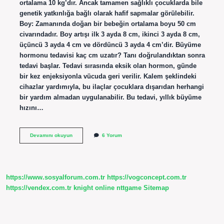
ortalama 10 kg’dır. Ancak tamamen sağlıklı çocuklarda bile
genetik yatkınlığa bağlı olarak hafif sapmalar görülebilir.
Boy: Zamanında doğan bir bebeğin ortalama boyu 50 cm
civarındadır. Boy artışı ilk 3 ayda 8 cm, ikinci 3 ayda 8 cm,
üçüncü 3 ayda 4 cm ve dördüncü 3 ayda 4 cm’dir. Büyüme
hormonu tedavisi kaç cm uzatır? Tanı doğrulandıktan sonra
tedavi başlar. Tedavi sırasında eksik olan hormon, günde
bir kez enjeksiyonla vücuda geri verilir. Kalem şeklindeki
cihazlar yardımıyla, bu ilaçlar çocuklara dışarıdan herhangi
bir yardım almadan uygulanabilir. Bu tedavi, yıllık büyüme
hızını…
Büyüme
Devamını okuyun
6 Yorum
Hormonu
Ayda
Kaç
Cm
Uzatır
https://www.sosyalforum.com.tr
https://vogconcept.com.tr
https://vendex.com.tr
knight online
nttgame
Sitemap