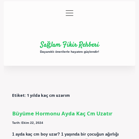
menüyü
Anasayfa
Gizlilik Politikası
Yasal Uyarı
aç
Hakkımızda
Sağlam Fikir Rehberi
Dayanıklı önerilerle hayatını güçlendir!
Etiket:
1 yılda kaç cm uzarım
Büyüme Hormonu Ayda Kaç Cm Uzatır
Tarih: Ekim 22, 2024
1 ayda kaç cm boy uzar? 1 yaşında bir çocuğun ağırlığı