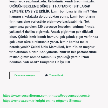
koşullarda yapılmaktadır. Ürünümüz kendi üretimimizdir.
ÜRÜNÜN BEKLEME SÜRESİ 1 HAFTADIR. ISITILARAK
YEMENİZ TAVSİYE EDİLİR. İzmir bombası isitilir mi? Tüm
hamuru çikolatayla doldurduktan sonra, İzmir bomblarını
fırın tepsisine yerleştirip pişirmeye başlayabiliriz. Tek
yapmanız gereken 220 dereceye önceden ısıtılmış fırında
yaklaşık 6 dakika pişirmek. Ancak pişirirken çok dikkatli
olun. Çünkü İzmir bomb hamuru çok çabuk pişer ve fırında
çok uzun süre bırakırsanız yanar. İzmir bomba tatlısı
nerede yenir? Çelebi Unlu Mamulleri, İzmir’in en meşhur
fırınlarından biridir. Son yıllarda İzmir’in her pastanesinde
rastladığımız bomba tatlının ilk yapıldığı yerdir. İzmir
bombası tadı nasıl? Dünyanın En İyi 100…
Izmir
Devamını okuyun
Yorum Bırak
Bomba
Soğuk
Yenir
Mi
https://www.sosyalforum.com.tr
https://vogconcept.com.tr
https://vendex.com.tr
knight online
nttgame
Sitemap