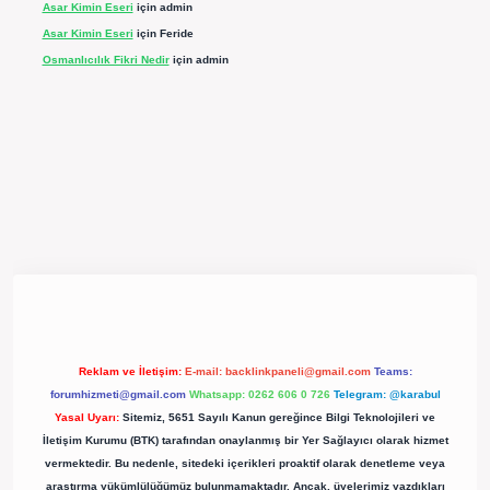
Asar Kimin Eseri
için
admin
Asar Kimin Eseri
için
Feride
Osmanlıcılık Fikri Nedir
için
admin
pergir.net/
Reklam ve İletişim:
E-mail:
backlinkpaneli@gmail.com
Teams:
forumhizmeti@gmail.com
Whatsapp: 0262 606 0 726
Telegram: @karabul
Yasal Uyarı:
Sitemiz, 5651 Sayılı Kanun gereğince Bilgi Teknolojileri ve
İletişim Kurumu (BTK) tarafından onaylanmış bir Yer Sağlayıcı olarak hizmet
vermektedir. Bu nedenle, sitedeki içerikleri proaktif olarak denetleme veya
araştırma yükümlülüğümüz bulunmamaktadır. Ancak, üyelerimiz yazdıkları