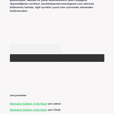
platformudur. Hukuka ve yasal düzenlemelere aykırı olduğunu
düşündüğünüz içerikleri,
backlinkpanelicomtr@gmail.com
adresine
bildirmeniz halinde, ilgili içerikler yasal süre içerisinde sitemizden
kaldırılacaktır.
Arama
Son yorumlar
Normalize Edilmiş Çelik Nedir
için
admin
Normalize Edilmiş Çelik Nedir
için
Yörük