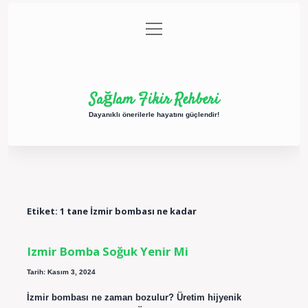
menüyü
Anasayfa
Gizlilik Politikası
Yasal Uyarı
aç
Hakkımızda
Sağlam Fikir Rehberi
Dayanıklı önerilerle hayatını güçlendir!
Etiket:
1 tane İzmir bombası ne kadar
Izmir Bomba Soğuk Yenir Mi
Tarih: Kasım 3, 2024
İzmir bombası ne zaman bozulur? Üretim hijyenik