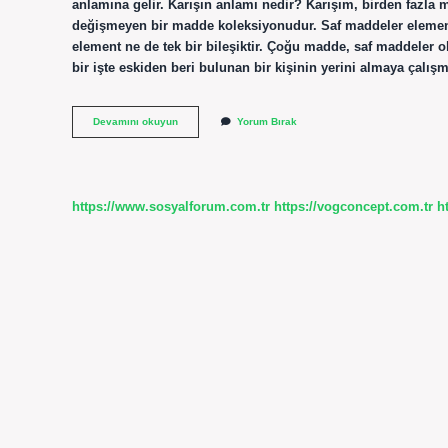
anlamına gelir. Karışın anlamı nedir? Karışım, birden fazla 
değişmeyen bir madde koleksiyonudur. Saf maddeler element
element ne de tek bir bileşiktir. Çoğu madde, saf maddeler o
bir işte eskiden beri bulunan bir kişinin yerini almaya çal
Karışımın
Devamını okuyun
Yorum Bırak
Sözlük
Anlamı
Nedir
https://www.sosyalforum.com.tr
https://vogconcept.com.tr
h