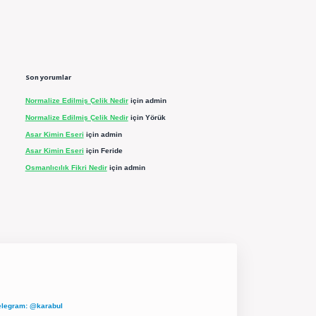
Son yorumlar
Normalize Edilmiş Çelik Nedir
için
admin
Normalize Edilmiş Çelik Nedir
için
Yörük
Asar Kimin Eseri
için
admin
Asar Kimin Eseri
için
Feride
Osmanlıcılık Fikri Nedir
için
admin
elegram: @karabul