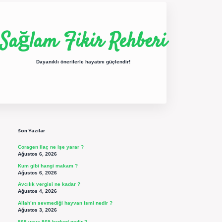
Sağlam Fikir Rehberi
Dayanıklı önerilerle hayatını güçlendir!
Sidebar
ilbet yeni giriş
betexper güncel giriş
https://betexpergir.net/
Son Yazılar
Coragen ilaç ne işe yarar ?
Ağustos 6, 2026
Kum gibi hangi makam ?
Ağustos 6, 2026
Avcılık vergisi ne kadar ?
Ağustos 4, 2026
Allah’ın sevmediği hayvan ismi nedir ?
Ağustos 3, 2026
868 veya 869 barkod nedir ?